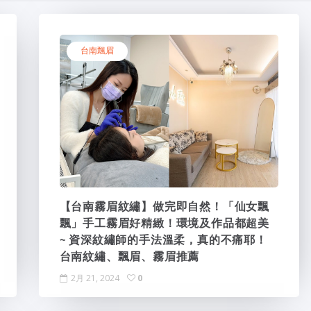
大金冷氣維修
氣
蛇粉
台南飄眉
蛇粉推薦
蛇粉
台南油漆
台南油漆行
台南油漆工程
【台南霧眉紋繡】做完即自然！「仙女飄
飄」手工霧眉好精緻！環境及作品都超美
~ 資深紋繡師的手法溫柔，真的不痛耶！
台南紋繡、飄眉、霧眉推薦
2月 21, 2024
0