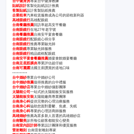
台中健身房
專業台中健身教練
貼紙設計
客製化貼紙設計推薦
客製貼紙
設計客製貼紙推薦
企業租車
汽車租賃服務成為公司的節稅新利器
高雄眼鏡行
高雄配眼鏡
台南餐廳推薦
回訪率超高安平餐廳
台南眼鏡行
在地27年老字號
台南餐廳推薦
台南安平宴會餐廳
台南眼鏡行
配眼鏡心得分享
台南眼鏡行
推薦專業驗光師
台南眼鏡
專業驗光師服務
台南眼鏡行
精品鏡框配眼鏡
台南安平宴會餐廳推薦
婚宴會館婚宴餐廳
台南足底筋膜炎
專業評估超仔細
台南可麗露
法國主廚讚賞的道地口味
----------
台中婚紗
專業台中婚紗公司
台中婚紗推薦
值得推薦的台中禮服
台中婚紗店
專業台中婚紗攝影團隊
太陽能公司
一站式的太陽能板安裝服務
太陽能板安裝
太陽能廠商專業團隊
台南身心科
提供完整的心理治療服務
台南身心科
協助您面對憂鬱、焦慮、失眠
台南身心科
專業的心理諮商師服務
高雄婚紗
推薦為眾多新人首選的高雄婚紗店
台南醫美
診所每位顧客都能安心變美
台南室內設計師
專業設計團隊和優質服務
雷射雕刻
台南雷射雕刻專家