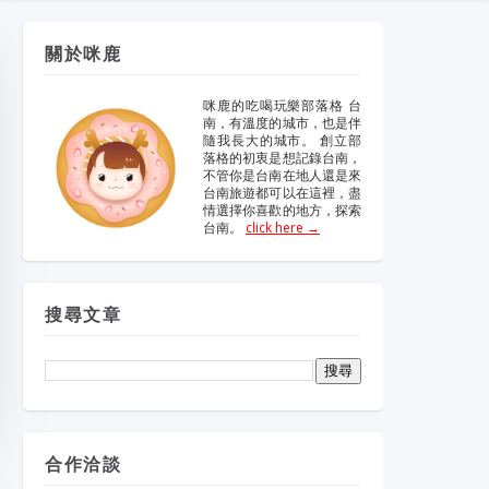
維修冷氣
冷氣維修
官網
大金冷
維修
關於咪鹿
眼鏡蛇粉
眼鏡蛇粉膠囊
咪鹿的吃喝玩樂部落格 台
南，有溫度的城市，也是伴
隨我長大的城市。 創立部
哪裡買
純蛇粉
落格的初衷是想記錄台南，
不管你是台南在地人還是來
台南旅遊都可以在這裡，盡
情選擇你喜歡的地方，探索
一家倫
台南。
click here →
搜尋文章
合作洽談