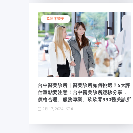
玖玖零醫美
台中醫美診所｜醫美診所如何挑選？5大評
估重點要注意！台中醫美診所經驗分享，
價格合理、服務專業、玖玖零990醫美診所
2月 17, 2024
0