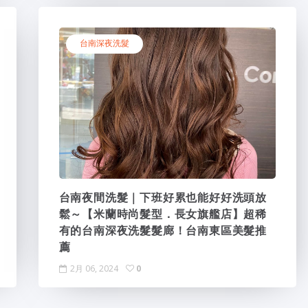
台南深夜洗髮
台南夜間洗髮｜下班好累也能好好洗頭放
鬆～【米蘭時尚髮型．長女旗艦店】超稀
有的台南深夜洗髮髮廊！台南東區美髮推
薦
2月 06, 2024
0