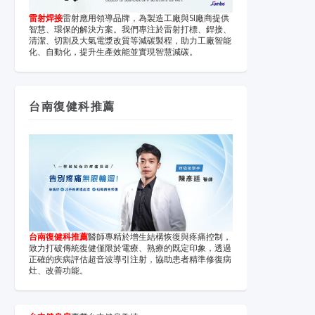
雷射焊接
雷射應用領導品牌，為製造工廠與SI廠商提供
智慧、環保的解決方案。我們專注於雷射打標、銲接、
清潔、切割及大氣電漿改質等減碳製程，助力工廠智能
化、自動化，提升生產效能並實現智慧減碳。
台南復健科推薦
台南復健科推薦
醫師專精於增生結構恢復與疼痛控制，
致力打破傳統復健僅限於電療、熟療的既定印象，透過
正確的疾病評估超音波導引注射，協助患者精準修復病
灶、改善功能。