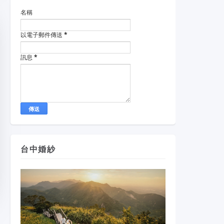
名稱
以電子郵件傳送
*
訊息
*
台中婚紗