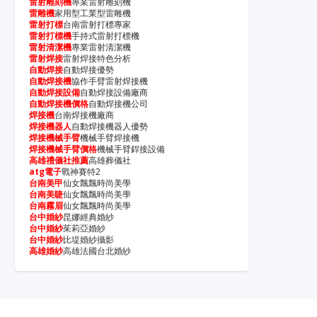
雷射雕刻機
專業雷射雕刻機
雷雕機
家用型工業型雷雕機
雷射打標
台南雷射打標專家
雷射打標機
手持式雷射打標機
雷射清潔機
專業雷射清潔機
雷射焊接
雷射焊接特色分析
自動焊接
自動焊接優勢
自動焊接機
協作手臂雷射焊接機
自動焊接設備
自動焊接設備廠商
自動焊接機價格
自動焊接機公司
焊接機
台南焊接機廠商
焊接機器人
自動焊接機器人優勢
焊接機械手臂
機械手臂焊接機
焊接機械手臂價格
機械手臂銲接設備
高雄禮儀社推薦
高雄葬儀社
atg電子
戰神賽特2
台南美甲
仙女飄飄時尚美學
台南美睫
仙女飄飄時尚美學
台南霧眉
仙女飄飄時尚美學
台中婚紗
昆娜經典婚紗
台中婚紗
茱莉亞婚紗
台中婚紗
比堤婚紗攝影
高雄婚紗
高雄法國台北婚紗