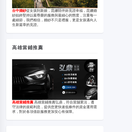
台中婚紗
從女孩到新娘，昆娜陪伴妳見證幸福，昆娜婚
紗始終堅持以最尊榮的服務與最細心的態度，注重每一
處細節，我們相信，婚紗不只是禮服，更是女孩邁向人
生新篇章的見證。
高雄當鋪推薦
高雄當鋪推薦
高雄當鋪推薦弘鼎，符合當舖業法，遵
守法律的規範利息，提供您更快速低條件的資金運用需
求，對於各項借款服務更加安心有保障。