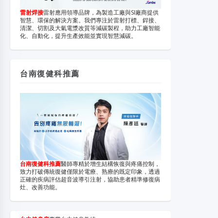
雷射焊接
雷射應用領導品牌，為製造工廠與SI廠商提供
智慧、環保的解決方案。我們專注於雷射打標、銲接、
清潔、切割及大氣電漿改質等減碳製程，助力工廠智能
化、自動化，提升生產效能並實現智慧減碳。
台南復健科推薦
台南復健科推薦
醫師專精於增生結構恢復與疼痛控制，
致力打破傳統復健僅限於電療、熟療的既定印象，透過
正確的疾病評估超音波導引注射，協助患者精準修復病
灶、改善功能。