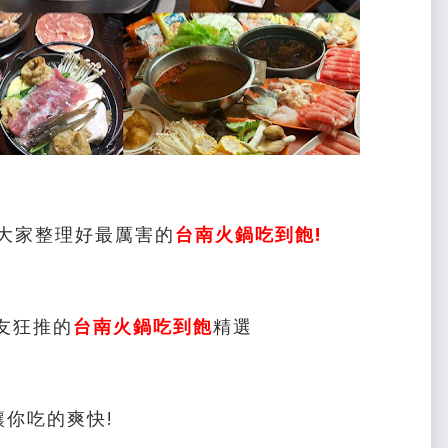
幫大家整理好最厲害的
台南火鍋吃到飽!
友狂推的
台南火鍋吃到飽
精選
讓你吃的爽快!