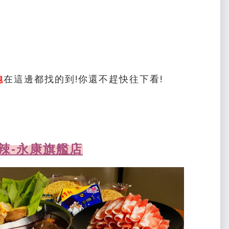
飽
在這邊都找的到!你還不趕快往下看!
辣-永康旗艦店