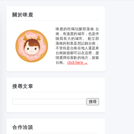
維修冷氣
冷氣維修
官網
大金冷
維修
關於咪鹿
眼鏡蛇粉
眼鏡蛇粉膠囊
咪鹿的吃喝玩樂部落格 台
南，有溫度的城市，也是伴
隨我長大的城市。 創立部
哪裡買
純蛇粉
落格的初衷是想記錄台南，
不管你是台南在地人還是來
台南旅遊都可以在這裡，盡
情選擇你喜歡的地方，探索
一家倫
台南。
click here →
搜尋文章
合作洽談