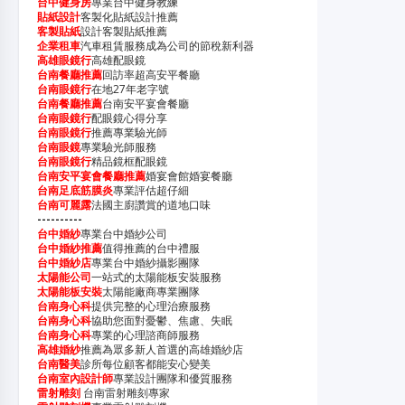
台中健身房
專業台中健身教練
貼紙設計
客製化貼紙設計推薦
客製貼紙
設計客製貼紙推薦
企業租車
汽車租賃服務成為公司的節稅新利器
高雄眼鏡行
高雄配眼鏡
台南餐廳推薦
回訪率超高安平餐廳
台南眼鏡行
在地27年老字號
台南餐廳推薦
台南安平宴會餐廳
台南眼鏡行
配眼鏡心得分享
台南眼鏡行
推薦專業驗光師
台南眼鏡
專業驗光師服務
台南眼鏡行
精品鏡框配眼鏡
台南安平宴會餐廳推薦
婚宴會館婚宴餐廳
台南足底筋膜炎
專業評估超仔細
台南可麗露
法國主廚讚賞的道地口味
----------
台中婚紗
專業台中婚紗公司
台中婚紗推薦
值得推薦的台中禮服
台中婚紗店
專業台中婚紗攝影團隊
太陽能公司
一站式的太陽能板安裝服務
太陽能板安裝
太陽能廠商專業團隊
台南身心科
提供完整的心理治療服務
台南身心科
協助您面對憂鬱、焦慮、失眠
台南身心科
專業的心理諮商師服務
高雄婚紗
推薦為眾多新人首選的高雄婚紗店
台南醫美
診所每位顧客都能安心變美
台南室內設計師
專業設計團隊和優質服務
雷射雕刻
台南雷射雕刻專家