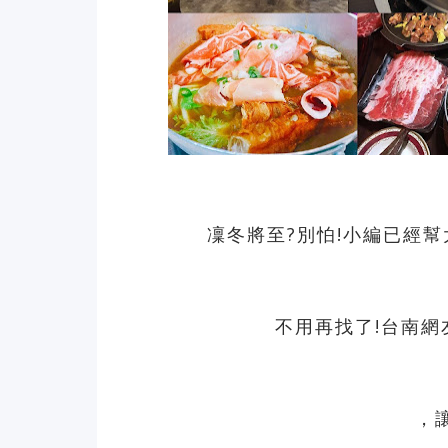
凜冬將至?別怕!小編已經
不用再找了!台南網
，