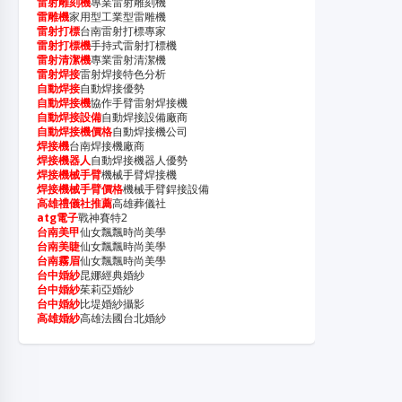
雷射雕刻機
專業雷射雕刻機
雷雕機
家用型工業型雷雕機
雷射打標
台南雷射打標專家
雷射打標機
手持式雷射打標機
雷射清潔機
專業雷射清潔機
雷射焊接
雷射焊接特色分析
自動焊接
自動焊接優勢
自動焊接機
協作手臂雷射焊接機
自動焊接設備
自動焊接設備廠商
自動焊接機價格
自動焊接機公司
焊接機
台南焊接機廠商
焊接機器人
自動焊接機器人優勢
焊接機械手臂
機械手臂焊接機
焊接機械手臂價格
機械手臂銲接設備
高雄禮儀社推薦
高雄葬儀社
atg電子
戰神賽特2
台南美甲
仙女飄飄時尚美學
台南美睫
仙女飄飄時尚美學
台南霧眉
仙女飄飄時尚美學
台中婚紗
昆娜經典婚紗
台中婚紗
茱莉亞婚紗
台中婚紗
比堤婚紗攝影
高雄婚紗
高雄法國台北婚紗