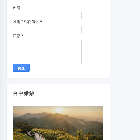
名稱
以電子郵件傳送
*
訊息
*
台中婚紗