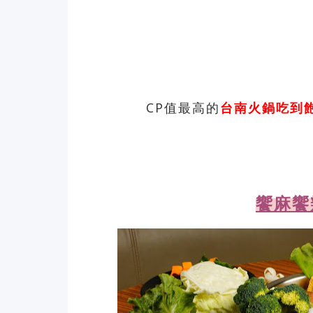
CP值最高的
台南火鍋吃到
饗麻饗