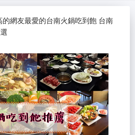
大金冷氣維修
氣
蛇粉
高的網友最愛的台南火鍋吃到飽 台南
精選
蛇粉推薦
蛇粉
台南油漆
台南油漆行
台南油漆工程