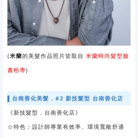
(
米蘭
的美髮作品照片皆取自
米蘭時尚髮型臉
書粉專
)
▌
台南善化美髮．#2 新技髮型 台南善化店
《新技髮型．台南善化店》
☆特色：設計師專業有效率、環境寬敞舒適