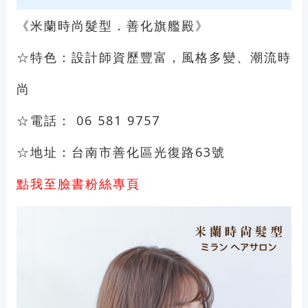
《米蘭時尚髮型．善化旗艦殿》
☆特色：設計師資歷豐富，風格多變、潮流時
尚
☆電話： 06 581 9757
☆地址：台南市善化區光復路63號
點我至臉書粉絲專頁