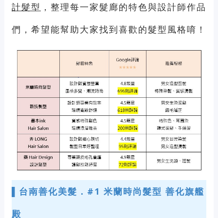
計髮型
，整理每一家髮廊的特色與設計師作品
們，希望能幫助大家找到喜歡的髮型風格唷！
▌
台南善化美髮．#1 米蘭時尚髮型 善化旗艦
殿