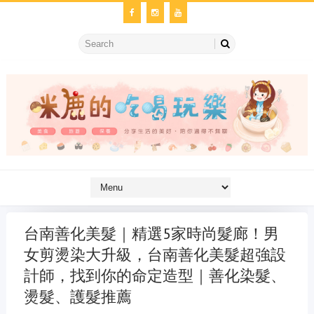
台南善化美髮｜精選5家時尚髮廊！男
女剪燙染大升級，台南善化美髮超強設
計師，找到你的命定造型｜善化染髮、
燙髮、護髮推薦
金冷氣維修
維修冷氣
冷氣維修
官網
大金冷氣維修