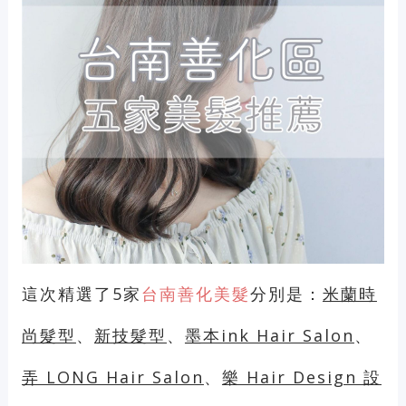
這次精選了5家
台南善化美髮
分別是：
米蘭時
尚髮型
、
新技髮型
、
墨本ink Hair Salon
、
弄 LONG Hair Salon
、
樂 Hair Design 設