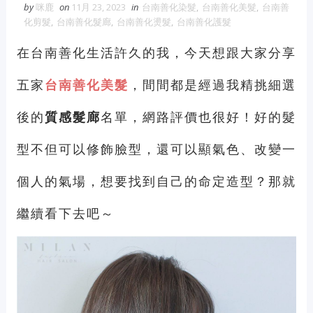
by
咪鹿
on
11月 23, 2023
in
台南善化染髮
,
台南善化美髮
,
台南善
維修冷氣
冷氣維修
官網
大金冷
化剪髮
,
台南善化髮廊
,
台南善化燙髮
,
台南善化護髮
氣維修
在台南善化生活許久的我，今天想跟大家分享
眼鏡蛇粉
眼鏡蛇粉膠囊
蛇粉推薦
五家
台南善化美髮
，間間都是經過我精挑細選
蛇粉哪裡買
純蛇粉
後的
質感髮廊
名單，網路評價也很好！好的髮
漆工程
一家倫
型不但可以修飾臉型，還可以顯氣色、改變一
個人的氣場，想要找到自己的命定造型？那就
繼續看下去吧～