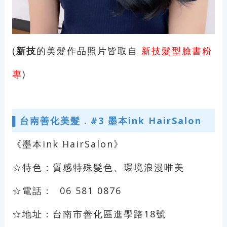
(
新技
的美髮作品照片皆取自
新技髮型臉書粉
專
)
▌
台南善化美髮．#3
墨本ink HairSalon
《墨本ink HairSalon》
☆特色：質感特殊髮色、環境浪漫唯美
☆電話： 06 581 0876
☆地址：台南市善化區進學路18號