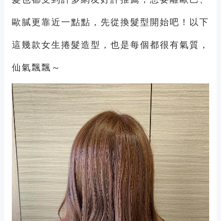
歐膩更靠近一點點，先從換髮型開始吧！以下
這幾款女生捲髮造型，也是每個都很有氣質，
仙氣飄飄～