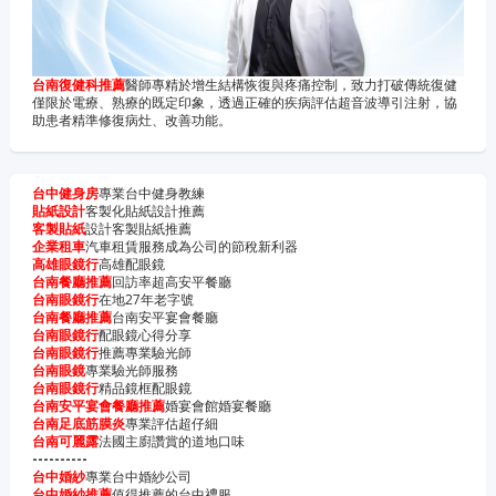
台南復健科推薦
醫師專精於增生結構恢復與疼痛控制，致力打破傳統復健
僅限於電療、熟療的既定印象，透過正確的疾病評估超音波導引注射，協
助患者精準修復病灶、改善功能。
台中健身房
專業台中健身教練
貼紙設計
客製化貼紙設計推薦
客製貼紙
設計客製貼紙推薦
企業租車
汽車租賃服務成為公司的節稅新利器
高雄眼鏡行
高雄配眼鏡
台南餐廳推薦
回訪率超高安平餐廳
台南眼鏡行
在地27年老字號
台南餐廳推薦
台南安平宴會餐廳
台南眼鏡行
配眼鏡心得分享
台南眼鏡行
推薦專業驗光師
台南眼鏡
專業驗光師服務
台南眼鏡行
精品鏡框配眼鏡
台南安平宴會餐廳推薦
婚宴會館婚宴餐廳
台南足底筋膜炎
專業評估超仔細
台南可麗露
法國主廚讚賞的道地口味
----------
台中婚紗
專業台中婚紗公司
台中婚紗推薦
值得推薦的台中禮服