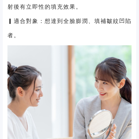
射後有立即性的填充效果。
▎適合對象：想達到全臉膨潤、填補皺紋凹陷
者。