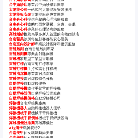
台中婚紗店
專業台中婚紗攝影團隊
太陽能公司
一站式的太陽能板安裝服務
太陽能板安裝
太陽能廠商專業團隊
台南身心科
提供完整的心理治療服務
台南身心科
協助您面對憂鬱、焦慮、失眠
台南身心科
專業的心理諮商師服務
高雄婚紗
推薦為眾多新人首選的高雄婚紗店
台南醫美
診所每位顧客都能安心變美
台南室內設計師
專業設計團隊和優質服務
雷射雕刻
台南雷射雕刻專家
雷射雕刻機
專業雷射雕刻機
雷雕機
家用型工業型雷雕機
雷射打標
台南雷射打標專家
雷射打標機
手持式雷射打標機
雷射清潔機
專業雷射清潔機
雷射焊接
雷射焊接特色分析
自動焊接
自動焊接優勢
自動焊接機
協作手臂雷射焊接機
自動焊接設備
自動焊接設備廠商
自動焊接機價格
自動焊接機公司
焊接機
台南焊接機廠商
焊接機器人
自動焊接機器人優勢
焊接機械手臂
機械手臂焊接機
焊接機械手臂價格
機械手臂銲接設備
高雄禮儀社推薦
高雄葬儀社
atg電子
戰神賽特2
台南美甲
仙女飄飄時尚美學
台南美睫
仙女飄飄時尚美學