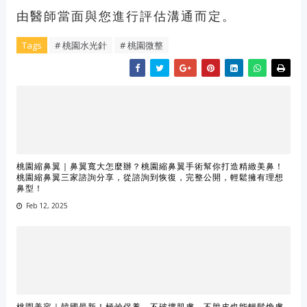
由醫師當面與您進行評估溝通而定。
Tags
# 桃園水光針
# 桃園微整
桃園縮鼻翼｜鼻翼寬大怎麼辦？桃園縮鼻翼手術幫你打造精緻美鼻！
桃園縮鼻翼三家諮詢分享，從諮詢到恢復，完整公開，輕鬆擁有理想
鼻型！
Feb 12, 2025
桃園美容｜韓國最新！極鹼保養，不破壞肌膚、不脫皮也能輕鬆煥膚