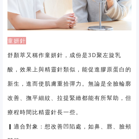
童妍針
舒顏萃又稱作童妍針，成份是3D聚左旋乳
酸，效果上與精靈針類似，能促進膠原蛋白的
新生，進而使肌膚重拾彈力。無論是全臉輪廓
改善、撫平細紋、拉提緊緻都能有所幫助，但
療程時間比精靈針長一些。
▎適合對象：想改善凹陷處，如鼻、唇、臉頰