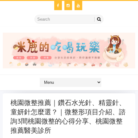
桃園微整推薦｜鑽石水光針、精靈針、
童妍針怎麼選？｜微整形項目介紹、諮
詢3間桃園微整的心得分享、桃園微整
推薦醫美診所
金冷氣維修
維修冷氣
冷氣維修
官網
大金冷氣維修