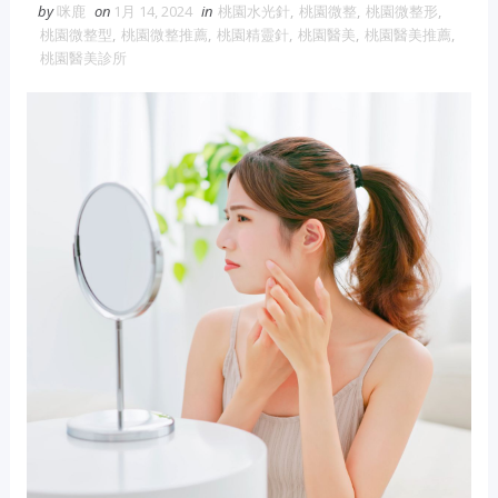
by
咪鹿
on
1月 14, 2024
in
桃園水光針
,
桃園微整
,
桃園微整形
,
維修冷氣
冷氣維修
官網
大金冷
桃園微整型
,
桃園微整推薦
,
桃園精靈針
,
桃園醫美
,
桃園醫美推薦
,
氣維修
桃園醫美診所
眼鏡蛇粉
眼鏡蛇粉膠囊
蛇粉推薦
蛇粉哪裡買
純蛇粉
漆工程
一家倫