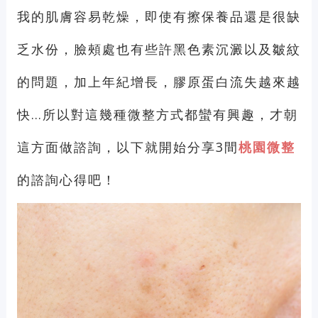
我的肌膚容易乾燥，即使有擦保養品還是很缺
乏水份，臉頰處也有些許黑色素沉澱以及皺紋
的問題，加上年紀增長，膠原蛋白流失越來越
快…所以對這幾種微整方式都蠻有興趣，才朝
這方面做諮詢，以下就開始分享3間
桃園微整
的諮詢心得吧！