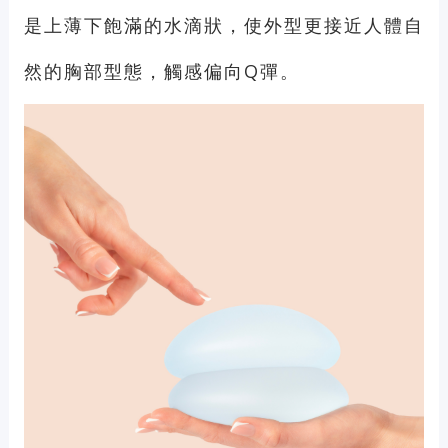
是上薄下飽滿的水滴狀，使外型更接近人體自
然的胸部型態，觸感偏向Q彈。