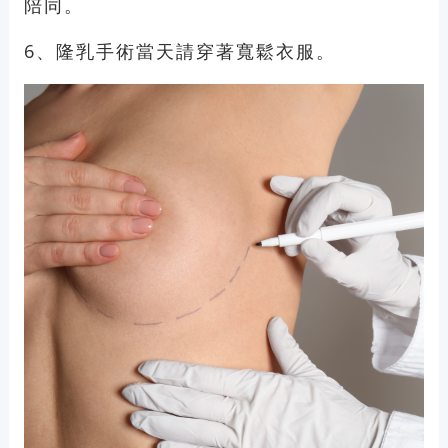
陪同。
6、隆乳手術當天請穿著寬鬆衣服。