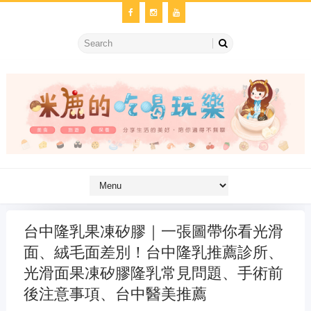
台中隆乳果凍矽膠｜一張圖帶你看光滑
面、絨毛面差別！台中隆乳推薦診所、
光滑面果凍矽膠隆乳常見問題、手術前
後注意事項、台中醫美推薦
金冷氣維修
維修冷氣
冷氣維修
官網
大金冷氣維修