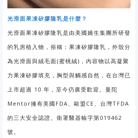
光滑面果凍矽膠隆乳是什麼？
光滑面果凍矽膠隆乳是由美國嬌生集團所研發
的乳房植入物，俗稱：果凍矽膠隆乳，外殼分
為光滑面與絨毛面(蜜桃絨)，內容物以高凝聚
力果凍矽膠填充，胸型與觸感自然，在台灣已
上市超過 10 年，至今仍廣受歡迎。曼陀
Mentor擁有美國FDA、歐盟CE、台灣TFDA
的三大安全認證。衛署醫器輸字第019462
號。