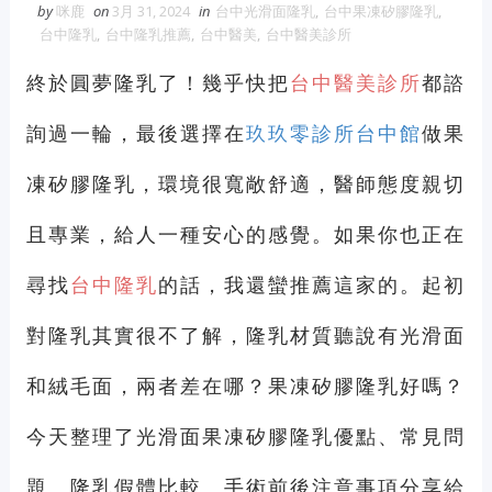
by
咪鹿
on
3月 31, 2024
in
台中光滑面隆乳
,
台中果凍矽膠隆乳
,
維修冷氣
冷氣維修
官網
大金冷
台中隆乳
,
台中隆乳推薦
,
台中醫美
,
台中醫美診所
氣維修
終於圓夢隆乳了！幾乎快把
台中醫美診所
都諮
眼鏡蛇粉
眼鏡蛇粉膠囊
蛇粉推薦
詢過一輪，最後選擇在
玖玖零診所台中館
做果
蛇粉哪裡買
純蛇粉
凍矽膠隆乳，環境很寬敞舒適，醫師態度親切
漆工程
一家倫
且專業，給人一種安心的感覺。如果你也正在
尋找
台中隆乳
的話，我還蠻推薦這家的。起初
對隆乳其實很不了解，隆乳材質聽說有光滑面
和絨毛面，兩者差在哪？果凍矽膠隆乳好嗎？
今天整理了光滑面果凍矽膠隆乳優點、常見問
題、隆乳假體比較、手術前後注意事項分享給