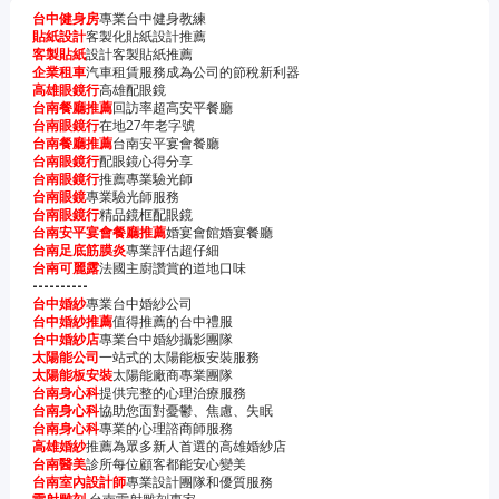
台中健身房
專業台中健身教練
貼紙設計
客製化貼紙設計推薦
客製貼紙
設計客製貼紙推薦
企業租車
汽車租賃服務成為公司的節稅新利器
高雄眼鏡行
高雄配眼鏡
台南餐廳推薦
回訪率超高安平餐廳
台南眼鏡行
在地27年老字號
台南餐廳推薦
台南安平宴會餐廳
台南眼鏡行
配眼鏡心得分享
台南眼鏡行
推薦專業驗光師
台南眼鏡
專業驗光師服務
台南眼鏡行
精品鏡框配眼鏡
台南安平宴會餐廳推薦
婚宴會館婚宴餐廳
台南足底筋膜炎
專業評估超仔細
台南可麗露
法國主廚讚賞的道地口味
----------
台中婚紗
專業台中婚紗公司
台中婚紗推薦
值得推薦的台中禮服
台中婚紗店
專業台中婚紗攝影團隊
太陽能公司
一站式的太陽能板安裝服務
太陽能板安裝
太陽能廠商專業團隊
台南身心科
提供完整的心理治療服務
台南身心科
協助您面對憂鬱、焦慮、失眠
台南身心科
專業的心理諮商師服務
高雄婚紗
推薦為眾多新人首選的高雄婚紗店
台南醫美
診所每位顧客都能安心變美
台南室內設計師
專業設計團隊和優質服務