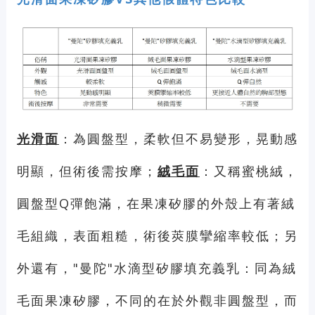
光滑面
：為圓盤型，柔軟但不易變形，晃動感
明顯，但術後需按摩；
絨毛面
：又稱蜜桃絨，
圓盤型Q彈飽滿，在果凍矽膠的外殼上有著絨
毛組織，表面粗糙，術後莢膜攣縮率較低；另
外還有，"曼陀"水滴型矽膠填充義乳：同為絨
毛面果凍矽膠，不同的在於外觀非圓盤型，而