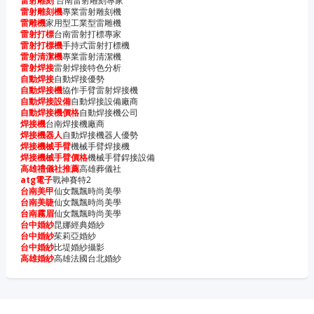
雷射雕刻
台南雷射雕刻專家
雷射雕刻機
專業雷射雕刻機
雷雕機
家用型工業型雷雕機
雷射打標
台南雷射打標專家
雷射打標機
手持式雷射打標機
雷射清潔機
專業雷射清潔機
雷射焊接
雷射焊接特色分析
自動焊接
自動焊接優勢
自動焊接機
協作手臂雷射焊接機
自動焊接設備
自動焊接設備廠商
自動焊接機價格
自動焊接機公司
焊接機
台南焊接機廠商
焊接機器人
自動焊接機器人優勢
焊接機械手臂
機械手臂焊接機
焊接機械手臂價格
機械手臂銲接設備
高雄禮儀社推薦
高雄葬儀社
atg電子
戰神賽特2
台南美甲
仙女飄飄時尚美學
台南美睫
仙女飄飄時尚美學
台南霧眉
仙女飄飄時尚美學
台中婚紗
昆娜經典婚紗
台中婚紗
茱莉亞婚紗
台中婚紗
比堤婚紗攝影
高雄婚紗
高雄法國台北婚紗