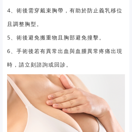
4、術後需穿戴束胸帶，有助於防止義乳移位
且調整胸型。
5、術後避免搬重物且胸部避免撞擊。
6、手術後若有異常出血與血腫異常疼痛出現
時，請立刻諮詢或回診。