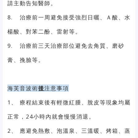
請主動告知醫師。
8.
治療前一周避免接受強烈日曬、Ａ酸、水
楊酸、對苯二酚、雷射等。
9.
治療前三天治療部位避免去角質、磨砂
膏、挽臉等。
海芙音波術
後
注意事項
1、
療程結束後有輕微紅腫、脫皮等現象均屬
正常，24小時內就會慢慢消退。
2、
應避免熱敷、泡溫泉、三溫暖、烤箱、蒸