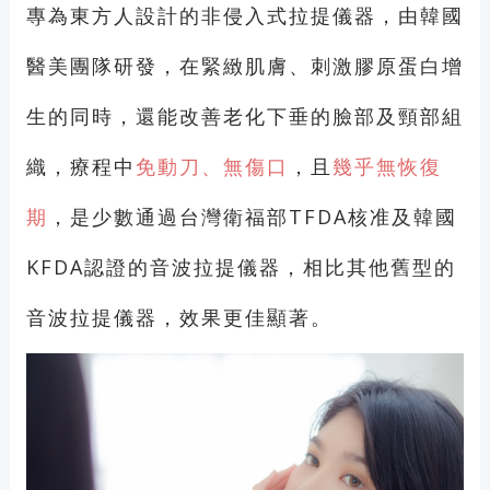
專為東方人設計的非侵入式拉提儀器，由韓國
醫美團隊研發，在緊緻肌膚、刺激膠原蛋白增
生的同時，還能改善老化下垂的臉部及頸部組
織，療程中
免動刀、無傷口
，且
幾乎無恢復
期
，是少數通過台灣衛福部TFDA核准及韓國
KFDA認證的音波拉提儀器，相比其他舊型的
音波拉提儀器，效果更佳顯著。