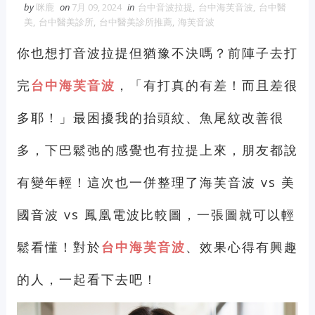
by
咪鹿
on
7月 09, 2024
in
台中音波拉提
,
台中海芙音波
,
台中醫
維修冷氣
冷氣維修
官網
大金冷
美
,
台中醫美診所
,
台中醫美診所推薦
,
海芙音波
氣維修
你也想打音波拉提但猶豫不決嗎？前陣子去打
眼鏡蛇粉
眼鏡蛇粉膠囊
蛇粉推薦
完
台中海芙音波
，「有打真的有差！而且差很
蛇粉哪裡買
純蛇粉
多耶！」最困擾我的抬頭紋、魚尾紋改善很
漆工程
一家倫
多，下巴鬆弛的感覺也有拉提上來，朋友都說
有變年輕！這次也一併整理了海芙音波 vs 美
國音波 vs 鳳凰電波比較圖，一張圖就可以輕
鬆看懂！對於
台中海芙音波
、效果心得有興趣
的人，一起看下去吧！