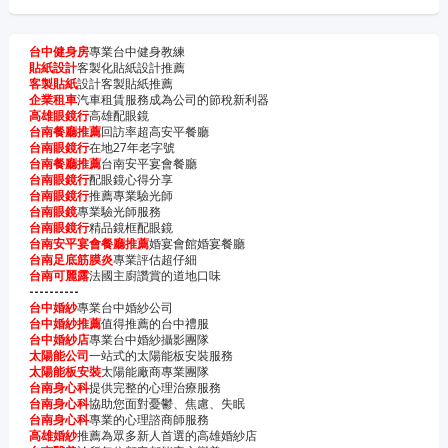
台中健身房
專業台中健身教練
貼紙設計
客製化貼紙設計推薦
客製貼紙
設計客製貼紙推薦
企業租車
汽車租賃服務成為公司的節稅新利器
高雄眼鏡行
高雄配眼鏡
台南餐廳推薦
回訪率超高安平餐廳
台南眼鏡行
在地27年老字號
台南餐廳推薦
台南安平宴會餐廳
台南眼鏡行
配眼鏡心得分享
台南眼鏡行
推薦專業驗光師
台南眼鏡
專業驗光師服務
台南眼鏡行
精品鏡框配眼鏡
台南安平宴會餐廳推薦
婚宴會館婚宴餐廳
台南足底筋膜炎
專業評估超仔細
台南可麗露
法國主廚讚賞的道地口味
----------
台中婚紗
專業台中婚紗公司
台中婚紗推薦
值得推薦的台中禮服
台中婚紗店
專業台中婚紗攝影團隊
太陽能公司
一站式的太陽能板安裝服務
太陽能板安裝
太陽能廠商專業團隊
台南身心科
提供完整的心理治療服務
台南身心科
協助您面對憂鬱、焦慮、失眠
台南身心科
專業的心理諮商師服務
高雄婚紗
推薦為眾多新人首選的高雄婚紗店