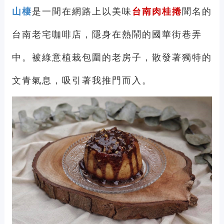
山棲
是一間在網路上以美味
台南肉桂捲
聞名的
台南老宅咖啡店，隱身在熱鬧的國華街巷弄
中。被綠意植栽包圍的老房子，散發著獨特的
文青氣息，吸引著我推門而入。