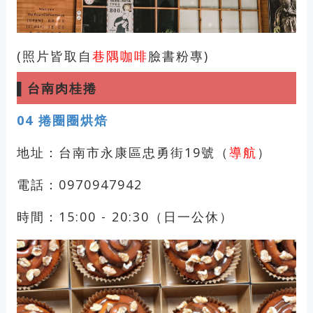
(照片皆取自
巷隅咖啡
臉書粉專)
▌
台南肉桂捲
04
捲圈圈烘焙
地址：台南市永康區忠勇街19號（
導航
）
電話：0970947942
時間：15:00 - 20:30（日一公休）