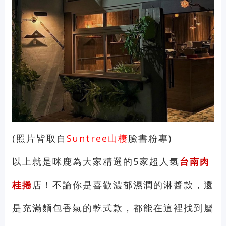
(照片皆取自
Suntree山棲
臉書粉專)
以上就是咪鹿為大家精選的5家超人氣
台南肉
桂捲
店！不論你是喜歡濃郁濕潤的淋醬款，還
是充滿麵包香氣的乾式款，都能在這裡找到屬