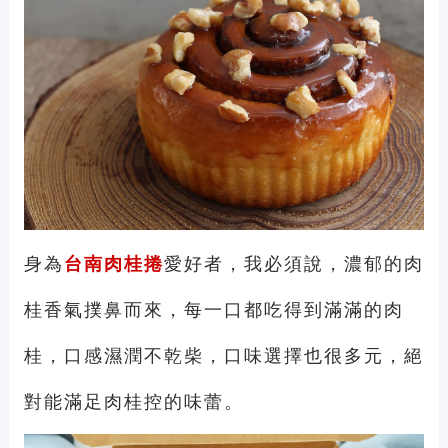
身為
台南肉桂捲
愛好者，我必須說，濃郁的肉
桂香氣撲鼻而來，每一口都吃得到滿滿的肉
桂，口感濕潤不乾柴，口味選擇也很多元，絕
對能滿足肉桂控的味蕾。