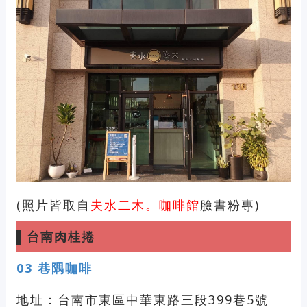
(照片皆取自
夫水二木。咖啡館
臉書粉專)
▌
台南肉桂捲
03
巷隅咖啡
地址：台南市東區中華東路三段399巷5號