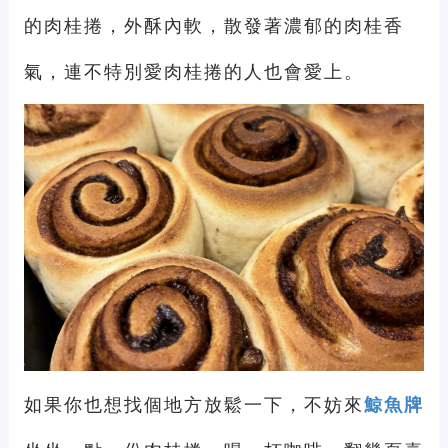
的肉桂捲，外酥內軟，散發著濃郁的肉桂香
氣，連不特別愛肉桂捲的人也會愛上。
如果你也想找個地方放鬆一下，不妨來
鯨魚牌