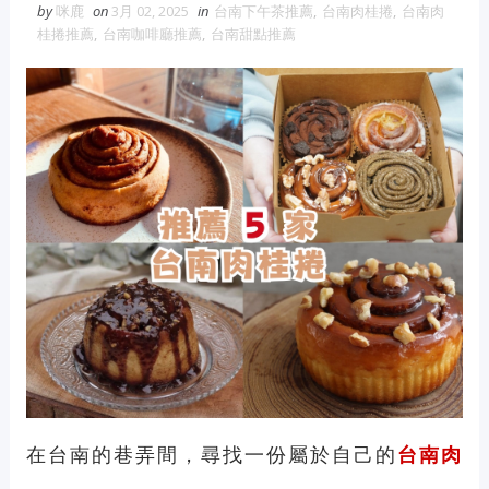
by
咪鹿
on
3月 02, 2025
in
台南下午茶推薦
,
台南肉桂捲
,
台南肉
維修冷氣
冷氣維修
官網
大金冷
桂捲推薦
,
台南咖啡廳推薦
,
台南甜點推薦
氣維修
眼鏡蛇粉
眼鏡蛇粉膠囊
蛇粉推薦
蛇粉哪裡買
純蛇粉
漆工程
一家倫
在台南的巷弄間，尋找一份屬於自己的
台南肉