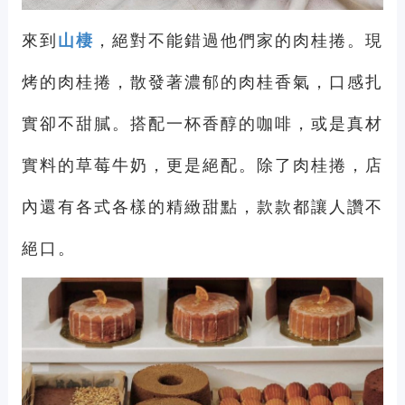
來到
山棲
，絕對不能錯過他們家的肉桂捲。現
烤的肉桂捲，散發著濃郁的肉桂香氣，口感扎
實卻不甜膩。搭配一杯香醇的咖啡，或是真材
實料的草莓牛奶，更是絕配。除了肉桂捲，店
內還有各式各樣的精緻甜點，款款都讓人讚不
絕口。