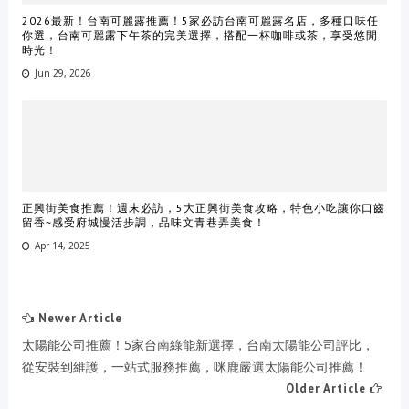
2026最新！台南可麗露推薦！5家必訪台南可麗露名店，多種口味任
你選，台南可麗露下午茶的完美選擇，搭配一杯咖啡或茶，享受悠閒
時光！
Jun 29, 2026
正興街美食推薦！週末必訪，5大正興街美食攻略，特色小吃讓你口齒
留香~感受府城慢活步調，品味文青巷弄美食！
Apr 14, 2025
Newer Article
太陽能公司推薦！5家台南綠能新選擇，台南太陽能公司評比，
從安裝到維護，一站式服務推薦，咪鹿嚴選太陽能公司推薦！
Older Article