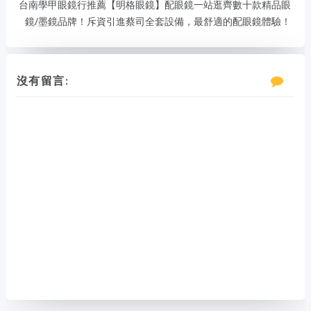
台南學甲眼鏡行推薦【明格眼鏡】配眼鏡一站逛齊數十款精品眼
鏡/墨鏡品牌！斥資引進蔡司全套設備，最舒適的配眼鏡體驗！
沒有留言: