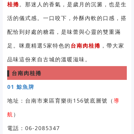
桂捲
。那迷人的香氣，是歲月的沉澱，也是生
活的儀式感。一口咬下，外酥內軟的口感，搭
配恰到好處的糖霜，是味蕾與心靈的雙重滿
足。咪鹿精選5家特色的
台南肉桂捲
，帶大家
品味這份來自古城的溫暖滋味。
▌
台南肉桂捲
01
鯨魚牌
地址：台南市東區育樂街156號底層號（
導
航
）
電話：06-2085347