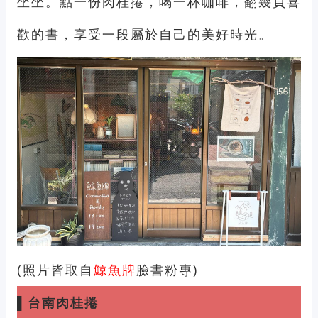
坐坐。點一份肉桂捲，喝一杯咖啡，翻幾頁喜
歡的書，享受一段屬於自己的美好時光。
(照片皆取自
鯨魚牌
臉書粉專)
▌
台南肉桂捲