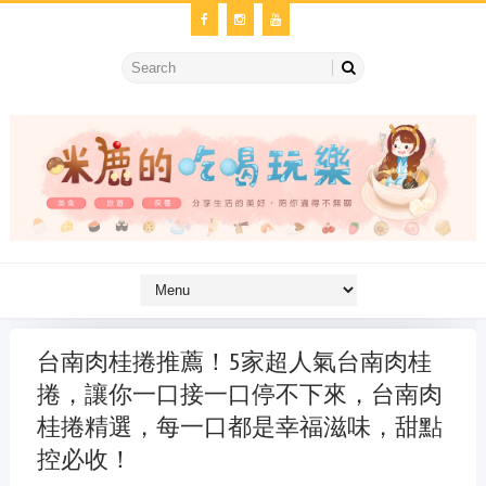
台南肉桂捲推薦！5家超人氣台南肉桂
捲，讓你一口接一口停不下來，台南肉
桂捲精選，每一口都是幸福滋味，甜點
控必收！
金冷氣維修
維修冷氣
冷氣維修
官網
大金冷氣維修