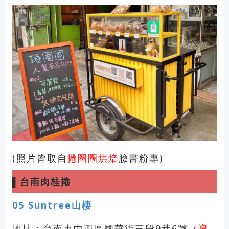
(照片皆取自
捲圈圈烘焙
臉書粉專)
▌
台南肉桂捲
05
Suntree山棲
地址：台南市中西區國華街三段9巷6號（
導