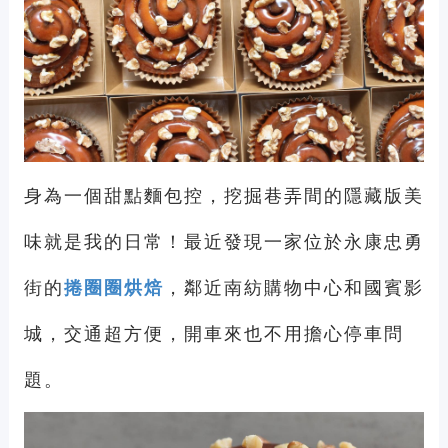
身為一個甜點麵包控，挖掘巷弄間的隱藏版美
味就是我的日常！最近發現一家位於永康忠勇
街的
捲圈圈烘焙
，鄰近南紡購物中心和國賓影
城，交通超方便，開車來也不用擔心停車問
題。