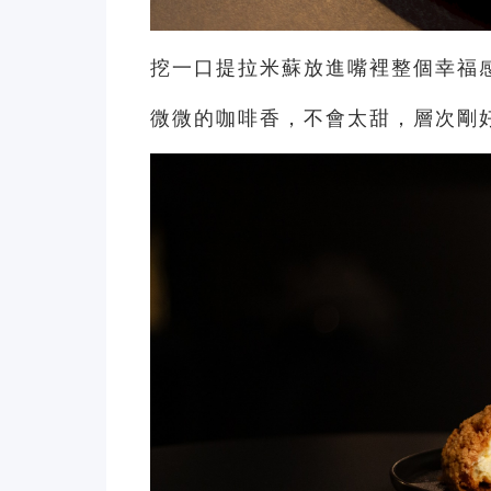
挖一口提拉米蘇放進嘴裡整個幸福
微微的咖啡香，不會太甜，層次剛