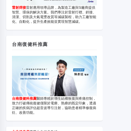
雷射焊接
雷射應用領導品牌，為製造工廠與SI廠商提供
智慧、環保的解決方案。我們專注於雷射打標、銲接、
清潔、切割及大氣電漿改質等減碳製程，助力工廠智能
化、自動化，提升生產效能並實現智慧減碳。
台南復健科推薦
台南復健科推薦
醫師專精於增生結構恢復與疼痛控制，
致力打破傳統復健僅限於電療、熟療的既定印象，透過
正確的疾病評估超音波導引注射，協助患者精準修復病
灶、改善功能。