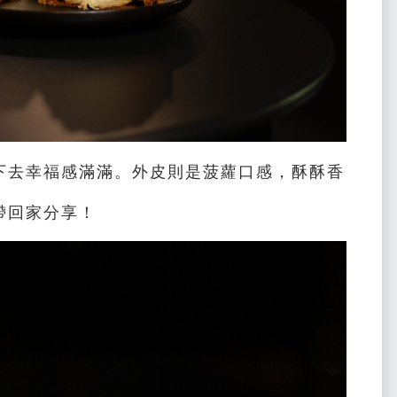
下去幸福感滿滿。外皮則是菠蘿口感，酥酥香
帶回家分享！