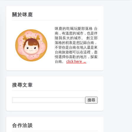
維修冷氣
冷氣維修
官網
大金冷
維修
關於咪鹿
眼鏡蛇粉
眼鏡蛇粉膠囊
咪鹿的吃喝玩樂部落格 台
南，有溫度的城市，也是伴
隨我長大的城市。 創立部
哪裡買
純蛇粉
落格的初衷是想記錄台南，
不管你是台南在地人還是來
台南旅遊都可以在這裡，盡
情選擇你喜歡的地方，探索
一家倫
台南。
click here →
搜尋文章
合作洽談