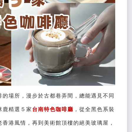
啡的場所，漫步於古都巷弄間，總能遇見不同
咪鹿精選５家
台南特色咖啡廳
，從全黑色系裝
老香港風情，再到美術館頂樓的絕美玻璃屋，