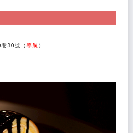
巷30號（
導航
）