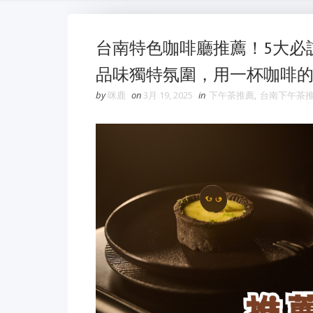
台南特色咖啡廳推薦！5大必
品味獨特氛圍，用一杯咖啡
by
咪鹿
on
3月 19, 2025
in
下午茶推薦
,
台南下午茶