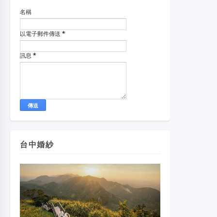
名稱
以電子郵件傳送
*
訊息
*
台中婚紗