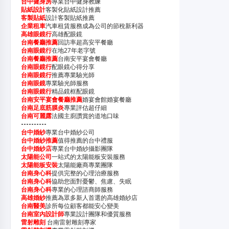
台中健身房
專業台中健身教練
貼紙設計
客製化貼紙設計推薦
客製貼紙
設計客製貼紙推薦
企業租車
汽車租賃服務成為公司的節稅新利器
高雄眼鏡行
高雄配眼鏡
台南餐廳推薦
回訪率超高安平餐廳
台南眼鏡行
在地27年老字號
台南餐廳推薦
台南安平宴會餐廳
台南眼鏡行
配眼鏡心得分享
台南眼鏡行
推薦專業驗光師
台南眼鏡
專業驗光師服務
台南眼鏡行
精品鏡框配眼鏡
台南安平宴會餐廳推薦
婚宴會館婚宴餐廳
台南足底筋膜炎
專業評估超仔細
台南可麗露
法國主廚讚賞的道地口味
----------
台中婚紗
專業台中婚紗公司
台中婚紗推薦
值得推薦的台中禮服
台中婚紗店
專業台中婚紗攝影團隊
太陽能公司
一站式的太陽能板安裝服務
太陽能板安裝
太陽能廠商專業團隊
台南身心科
提供完整的心理治療服務
台南身心科
協助您面對憂鬱、焦慮、失眠
台南身心科
專業的心理諮商師服務
高雄婚紗
推薦為眾多新人首選的高雄婚紗店
台南醫美
診所每位顧客都能安心變美
台南室內設計師
專業設計團隊和優質服務
雷射雕刻
台南雷射雕刻專家