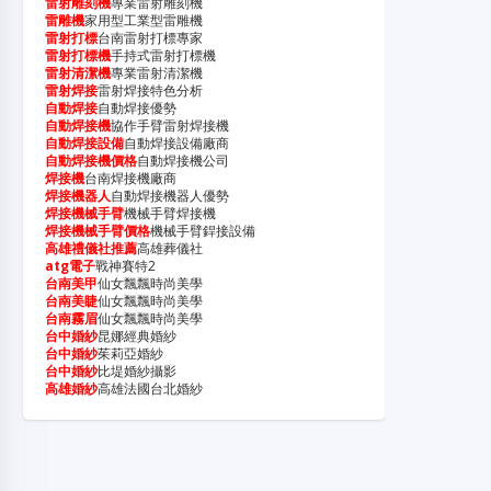
雷射雕刻機
專業雷射雕刻機
雷雕機
家用型工業型雷雕機
雷射打標
台南雷射打標專家
雷射打標機
手持式雷射打標機
雷射清潔機
專業雷射清潔機
雷射焊接
雷射焊接特色分析
自動焊接
自動焊接優勢
自動焊接機
協作手臂雷射焊接機
自動焊接設備
自動焊接設備廠商
自動焊接機價格
自動焊接機公司
焊接機
台南焊接機廠商
焊接機器人
自動焊接機器人優勢
焊接機械手臂
機械手臂焊接機
焊接機械手臂價格
機械手臂銲接設備
高雄禮儀社推薦
高雄葬儀社
atg電子
戰神賽特2
台南美甲
仙女飄飄時尚美學
台南美睫
仙女飄飄時尚美學
台南霧眉
仙女飄飄時尚美學
台中婚紗
昆娜經典婚紗
台中婚紗
茱莉亞婚紗
台中婚紗
比堤婚紗攝影
高雄婚紗
高雄法國台北婚紗