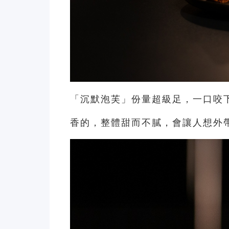
「沉默泡芙」份量超級足，一口咬
香的，整體甜而不膩，會讓人想外