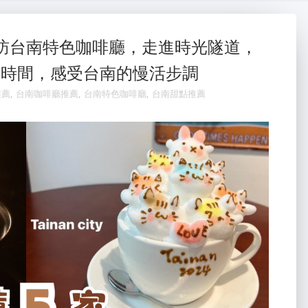
大金冷氣維修
氣
蛇粉
訪台南特色咖啡廳，走進時光隧道，
的時間，感受台南的慢活步調
蛇粉推薦
推薦
,
台南咖啡廳推薦
,
台南特色咖啡廳
,
台南甜點推薦
蛇粉
台南油漆
台南油漆行
台南油漆工程