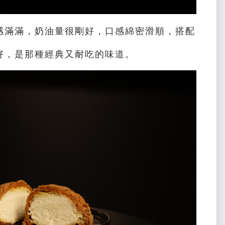
感滿滿，奶油量很剛好，口感綿密滑順，搭配
好，是那種經典又耐吃的味道。