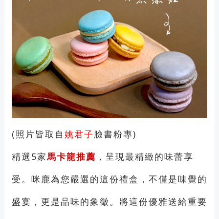
(照片皆取自
姚君子
臉書粉專)
精選5家
馬卡龍推薦
，呈現最精緻的味蕾享
受。咪鹿為您嚴選的這份禮盒，不僅是味覺的
盛宴，更是品味的象徵。將這份優雅送給重要