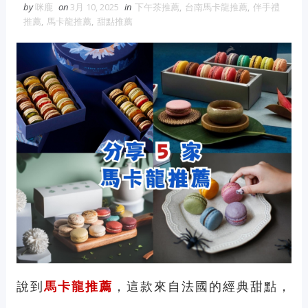
by
咪鹿
on
3月 10, 2025
in
下午茶推薦
,
台南馬卡龍推薦
,
伴手禮
維修冷氣
冷氣維修
官網
大金冷
推薦
,
馬卡龍推薦
,
甜點推薦
氣維修
眼鏡蛇粉
眼鏡蛇粉膠囊
蛇粉推薦
蛇粉哪裡買
純蛇粉
漆工程
一家倫
說到
馬卡龍推薦
，這款來自法國的經典甜點，