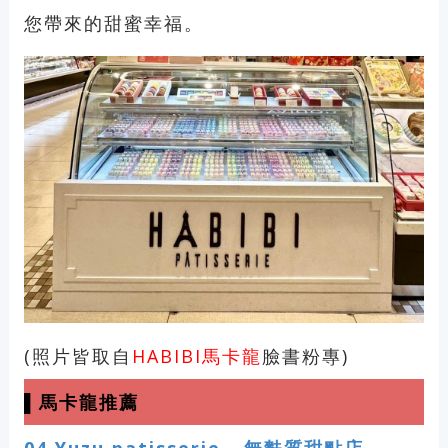
您帶來的甜蜜幸福。
(照片皆取自
HABIBI馬卡龍
臉書粉專)
▌馬卡龍推薦
04
Yuzu patisserie - 無麩質甜點店