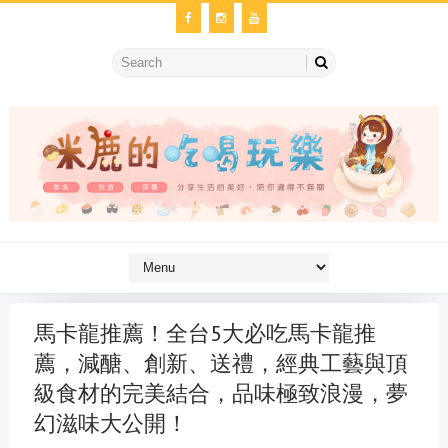
馬卡龍推薦！全台5大必吃馬卡龍推
薦，減醣、創新、送禮，經典工藝與頂
級食材的完美結合，品味極致浪漫，夢
幻滋味大公開！
金冷氣維修
維修冷氣
冷氣維修
官網
大金冷氣維修