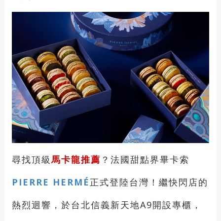
尋找頂級
馬卡龍推薦
？法國甜點界畢卡索
PIERRE HERMÉ
正式登陸台灣！繼快閃店的
熱烈迴響，於台北信義新天地A9開設專櫃，