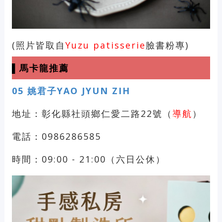
(照片皆取自
Yuzu patisserie
臉書粉專)
▌馬卡龍推薦
05
姚君子YAO JYUN ZIH
地址：彰化縣社頭鄉仁愛二路22號（
導航
）
電話：0986286585
時間：09:00 - 21:00（六日公休）