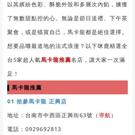
以其繽紛色彩、酥脆外殼和多層次內餡，擄獲
了無數甜點控的心。無論是節日送禮、下午茶
聚會，或是犒賞自己，馬卡龍都是絕佳選擇。
想要品嚐最道地的法式浪漫？以下咪鹿精選全
台5家超人氣
馬卡龍推薦
名店，讓大家一次滿
足！
▌馬卡龍推薦
01
拾參馬卡龍 正興店
地址：台南市中西區正興街63號（
導航
）
電話：0929692813