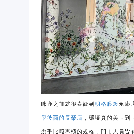
咪鹿之前就很喜歡到
明格眼鏡
永康
學後面的長榮店
，環境真的美～到
幾乎比照專櫃的規格，門市人員皆