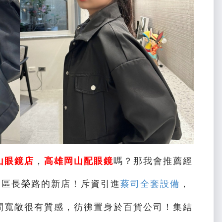
山眼鏡店
，
高雄岡山配眼鏡
嗎？那我會推薦經
東區長榮路的新店！斥資引進
蔡司全套設備
，
間寬敞很有質感，彷彿置身於百貨公司！集結