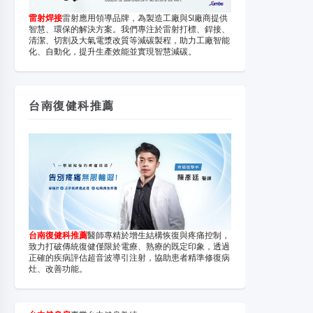
雷射焊接
雷射應用領導品牌，為製造工廠與SI廠商提供
智慧、環保的解決方案。我們專注於雷射打標、銲接、
清潔、切割及大氣電漿改質等減碳製程，助力工廠智能
化、自動化，提升生產效能並實現智慧減碳。
台南復健科推薦
台南復健科推薦
醫師專精於增生結構恢復與疼痛控制，
致力打破傳統復健僅限於電療、熟療的既定印象，透過
正確的疾病評估超音波導引注射，協助患者精準修復病
灶、改善功能。