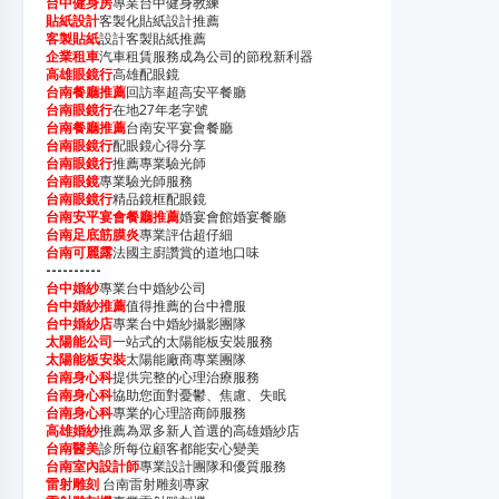
台中健身房
專業台中健身教練
貼紙設計
客製化貼紙設計推薦
客製貼紙
設計客製貼紙推薦
企業租車
汽車租賃服務成為公司的節稅新利器
高雄眼鏡行
高雄配眼鏡
台南餐廳推薦
回訪率超高安平餐廳
台南眼鏡行
在地27年老字號
台南餐廳推薦
台南安平宴會餐廳
台南眼鏡行
配眼鏡心得分享
台南眼鏡行
推薦專業驗光師
台南眼鏡
專業驗光師服務
台南眼鏡行
精品鏡框配眼鏡
台南安平宴會餐廳推薦
婚宴會館婚宴餐廳
台南足底筋膜炎
專業評估超仔細
台南可麗露
法國主廚讚賞的道地口味
----------
台中婚紗
專業台中婚紗公司
台中婚紗推薦
值得推薦的台中禮服
台中婚紗店
專業台中婚紗攝影團隊
太陽能公司
一站式的太陽能板安裝服務
太陽能板安裝
太陽能廠商專業團隊
台南身心科
提供完整的心理治療服務
台南身心科
協助您面對憂鬱、焦慮、失眠
台南身心科
專業的心理諮商師服務
高雄婚紗
推薦為眾多新人首選的高雄婚紗店
台南醫美
診所每位顧客都能安心變美
台南室內設計師
專業設計團隊和優質服務
雷射雕刻
台南雷射雕刻專家