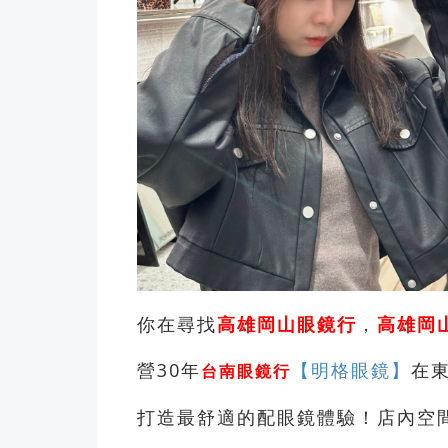
你在尋找
高雄岡山眼鏡行
，
高雄岡
營30年
【明格眼鏡】
在
台南眼鏡行
打造最舒適的配眼鏡體驗！店內空