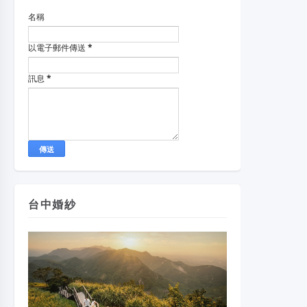
名稱
以電子郵件傳送
*
訊息
*
台中婚紗