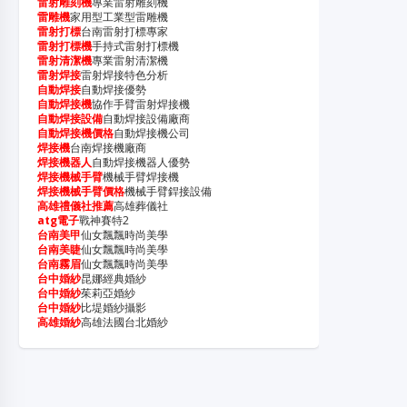
雷射雕刻機
專業雷射雕刻機
雷雕機
家用型工業型雷雕機
雷射打標
台南雷射打標專家
雷射打標機
手持式雷射打標機
雷射清潔機
專業雷射清潔機
雷射焊接
雷射焊接特色分析
自動焊接
自動焊接優勢
自動焊接機
協作手臂雷射焊接機
自動焊接設備
自動焊接設備廠商
自動焊接機價格
自動焊接機公司
焊接機
台南焊接機廠商
焊接機器人
自動焊接機器人優勢
焊接機械手臂
機械手臂焊接機
焊接機械手臂價格
機械手臂銲接設備
高雄禮儀社推薦
高雄葬儀社
atg電子
戰神賽特2
台南美甲
仙女飄飄時尚美學
台南美睫
仙女飄飄時尚美學
台南霧眉
仙女飄飄時尚美學
台中婚紗
昆娜經典婚紗
台中婚紗
茱莉亞婚紗
台中婚紗
比堤婚紗攝影
高雄婚紗
高雄法國台北婚紗