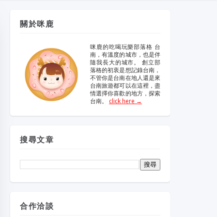
維修冷氣
冷氣維修
官網
大金冷
維修
關於咪鹿
眼鏡蛇粉
眼鏡蛇粉膠囊
咪鹿的吃喝玩樂部落格 台
南，有溫度的城市，也是伴
隨我長大的城市。 創立部
哪裡買
純蛇粉
落格的初衷是想記錄台南，
不管你是台南在地人還是來
台南旅遊都可以在這裡，盡
情選擇你喜歡的地方，探索
一家倫
台南。
click here →
搜尋文章
合作洽談