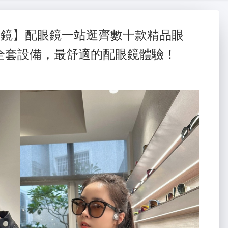
大金冷氣維修
氣
蛇粉
眼鏡】配眼鏡一站逛齊數十款精品眼
全套設備，最舒適的配眼鏡體驗！
蛇粉推薦
蛇粉
台南油漆
台南油漆行
台南油漆工程