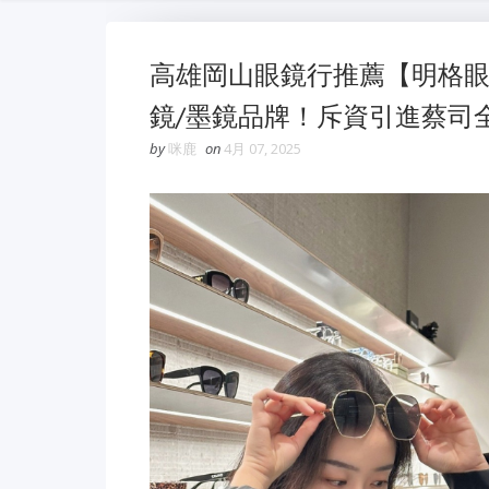
高雄岡山眼鏡行推薦【明格
鏡/墨鏡品牌！斥資引進蔡司
by
咪鹿
on
4月 07, 2025