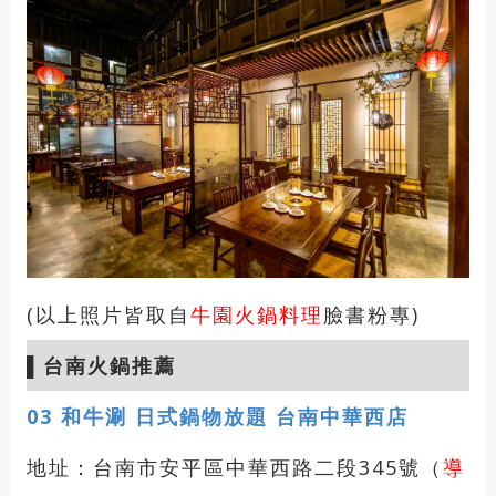
(以上照片皆取自
牛園火鍋料理
臉書粉專)
▌
台南火鍋推薦
03
和牛涮 日式鍋物放題 台南中華西店
地址：台南市安平區中華西路二段345號（
導