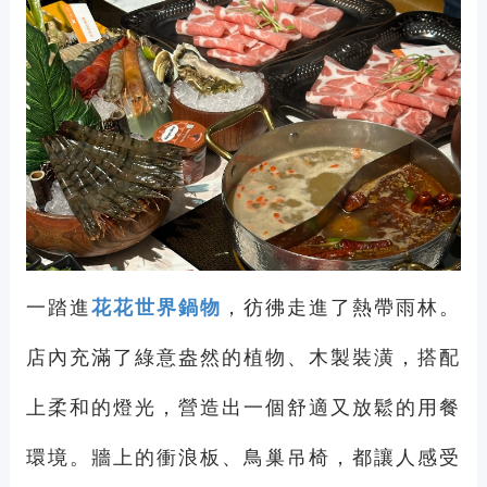
一踏進
花花世界鍋物
，彷彿走進了熱帶雨林。
店內充滿了綠意盎然的植物、木製裝潢，搭配
上柔和的燈光，營造出一個舒適又放鬆的用餐
環境。牆上的衝浪板、鳥巢吊椅，都讓人感受