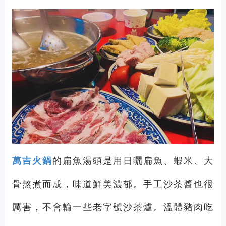
萬吉火鍋
的扁魚湯頭是用日曬扁魚、蝦米、大
骨熬煮而成，味道鮮美濃郁。手工沙茶醬也很
厲害，不會輸一些老字號沙茶爐。溫體豬肉吃