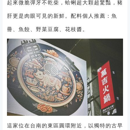
起來微脆彈牙不乾柴，蛤蜊超大顆超驚豔，豬
肝更是肉眼可見的新鮮。配料個人推薦：魚
冊、魚餃、野菜豆腐、花枝醬。
這家位在台南的東區圓環附近，以獨特的古早