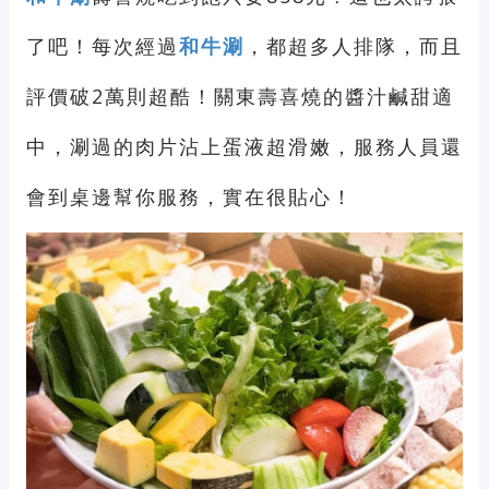
了吧！每次經過
和牛涮
，都超多人排隊，而且
評價破2萬則超酷！關東壽喜燒的醬汁鹹甜適
中，涮過的肉片沾上蛋液超滑嫩，服務人員還
會到桌邊幫你服務，實在很貼心！