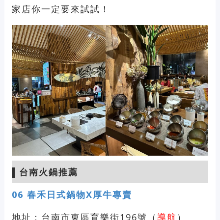
家店你一定要來試試！
▌
台南火鍋推薦
06
春禾日式鍋物X厚牛專賣
地址：台南市東區育樂街196號（
導航
）