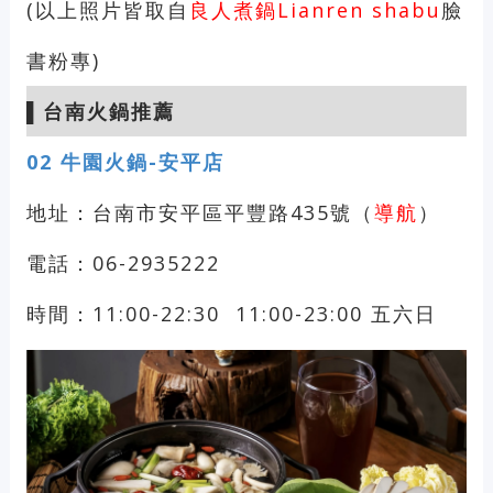
(以上照片皆取自
良人煮鍋Lianren shabu
臉
書粉專)
▌
台南火鍋推薦
02
牛園火鍋-安平店
地址：台南市安平區平豐路435號（
導航
）
電話：06-2935222
時間：11:00-22:30 11:00-23:00 五六日