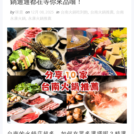
鍋通通都在等你來品嚐！
維修冷氣
冷氣維修
官網
大金冷
氣維修
by
咪鹿
on
12月 08, 2025
in
台南火鍋吃到飽
,
台南火鍋推薦
,
台南
永康火鍋
,
永康火鍋推薦
眼鏡蛇粉
眼鏡蛇粉膠囊
蛇粉推薦
蛇粉哪裡買
純蛇粉
漆工程
一家倫
台南的火鍋店超多，如何在眾多選擇呢？精選