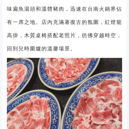
味扁魚湯頭和溫體豬肉，迅速在台南火鍋界佔
有一席之地。店內充滿著復古的氛圍，紅燈籠
高掛，木質桌椅搭配老照片，彷彿穿越時空，
回到兒時圍爐的溫馨場景。