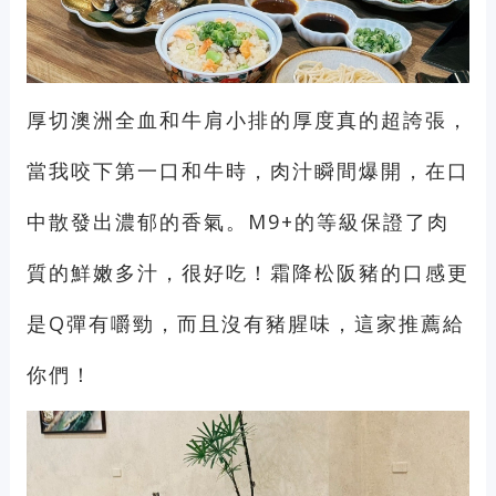
厚切澳洲全血和牛肩小排的厚度真的超誇張，
當我咬下第一口和牛時，肉汁瞬間爆開，在口
中散發出濃郁的香氣。M9+的等級保證了肉
質的鮮嫩多汁，很好吃！霜降松阪豬的口感更
是Q彈有嚼勁，而且沒有豬腥味，這家推薦給
你們！