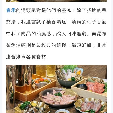
春禾
的湯頭絕對是他們的靈魂！除了招牌的番
茄湯，我還嘗試了柚香湯底，清爽的柚子香氣
中和了肉品的油膩感，讓人回味無窮。而昆布
柴魚湯頭則是最經典的選擇，湯頭鮮甜，非常
適合涮煮各種食材。