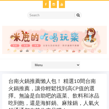
台南火鍋推薦懶人包！ 精選10間台南
火鍋推薦，讓你輕鬆找到高CP值的選
擇。無論是自助吧的蔬菜、飲料和冰品
吃到飽，還是海鮮鍋、麻辣鍋，人氣火
金冷氣維修
維修冷氣
冷氣維修
官網
大金冷氣維修