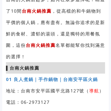
了10間
台南火鍋推薦
，從高檔的和牛鍋物到
平價的個人鍋，應有盡有。無論你追求的是新
鮮的食材、濃郁的湯頭，還是獨特的用餐氛
圍，這份
台南火鍋推薦
名單都能幫你找到滿意
的選擇！
▌
台南火鍋推薦
01
良人煮鍋｜手作鍋物｜台南安平區火鍋
地址：台南市安平區國平北路127號（
導航
）
電話：06-2973127