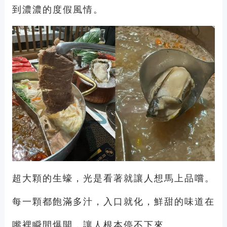
到濃濃的度假風情。
超大顆的生蠔，光是看著就讓人想馬上品嚐。
每一顆都飽滿多汁，入口就化，鮮甜的味道在
嘴裡瞬間爆開，讓人根本停不下來。