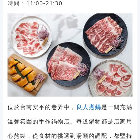
時間：11:00-21:30
位於台南安平的巷弄中，
良人煮鍋
是一間充滿
溫馨氛圍的手作鍋物店。每道鍋物都是店家用
心熬製，從食材的挑選到湯頭的調配，都堅持