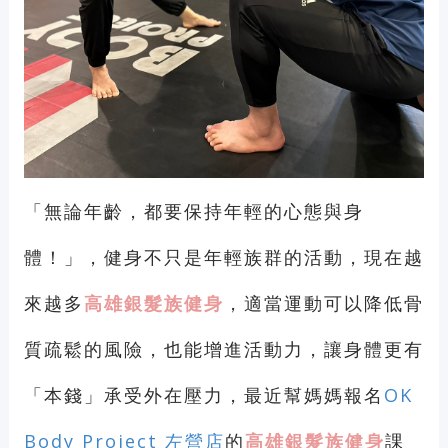
「無論年齡，都要保持年輕的心態與身
體！」
，健身不只是年輕族群的活動，現在越
來越多
高雄銀髮族健身
，適當運動可以降低骨
質疏鬆的風險，也能增進活動力，讓身體更有
「本錢」承受外在壓力，最近幫媽媽報名
OK
Body Project 左營店
的
高雄銀髮族健身
課