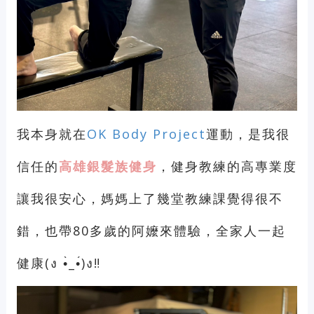
我本身就在
OK Body Project
運動，是我很
信任的
高雄銀髮族健身
，健身教練的高專業度
讓我很安心，媽媽上了幾堂教練課覺得很不
錯，也帶80多歲的阿嬤來體驗，全家人一起
健康(ง •̀_•́)ง‼