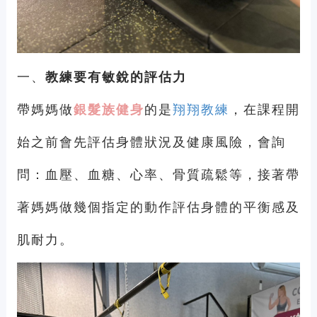
一、
教練要有敏銳的評估力
帶媽媽做
銀髮族健身
的是
翔翔教練
，在課程開
始之前會先評估身體狀況及健康風險，會詢
問：血壓、血糖、心率、骨質疏鬆等，接著帶
著媽媽做幾個指定的動作評估身體的平衡感及
肌耐力。