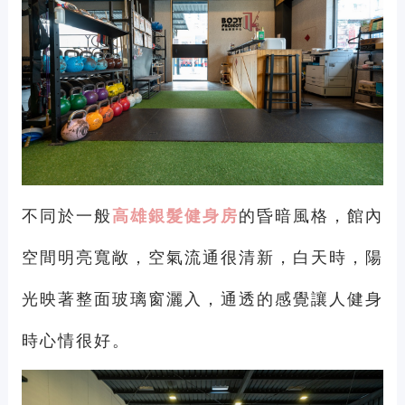
不同於一般
高雄銀髮健身房
的昏暗風格，館內
空間明亮寬敞，空氣流通很清新，白天時，陽
光映著整面玻璃窗灑入，通透的感覺讓人健身
時心情很好。