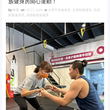
族健身房開心運動！
維修冷氣
冷氣維修
官網
大金冷
氣維修
by
咪鹿
on
1月 27, 2026
in
左營不老健身房
,
左營銀髮健身
,
高雄
銀髮健身房
,
高雄銀髮族健身
眼鏡蛇粉
眼鏡蛇粉膠囊
蛇粉推薦
蛇粉哪裡買
純蛇粉
漆工程
一家倫