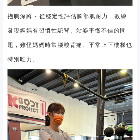
抱胸深蹲 - 從穩定性評估腳部肌耐力，教練
發現媽媽有習慣性駝背、站姿平衡不佳的問
題，難怪媽媽時常腰酸背痛、平常上下樓梯也
特別吃力。