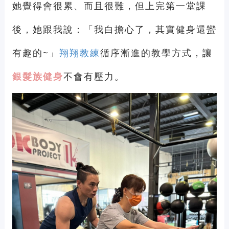
她覺得會很累、而且很難，但上完第一堂課
後，她跟我說：「我白擔心了，其實健身還蠻
有趣的~」
翔翔教練
循序漸進的教學方式，讓
銀髮族健身
不會有壓力。