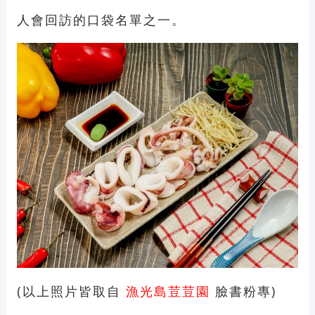
人會回訪的口袋名單之一。
(以上照片皆取自
漁光島荳荳園
臉書粉專)