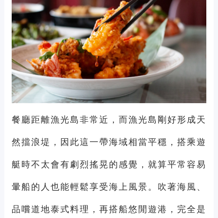
餐廳距離漁光島非常近，而漁光島剛好形成天
然擋浪堤，因此這一帶海域相當平穩，搭乘遊
艇時不太會有劇烈搖晃的感覺，就算平常容易
暈船的人也能輕鬆享受海上風景。吹著海風、
品嚐道地泰式料理，再搭船悠閒遊港，完全是