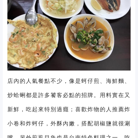
店內的人氣餐點不少，像是蚵仔煎、海鮮麵、
炒蛤蜊都是許多饕客必點的招牌。用料實在又
新鮮，吃起來特別過癮；喜歡炸物的人推薦炸
小卷和炸蚵仔，外酥內嫩，搭配胡椒鹽就很涮
嘴。另外煎虱目魚也是台南特色料理之一，吃