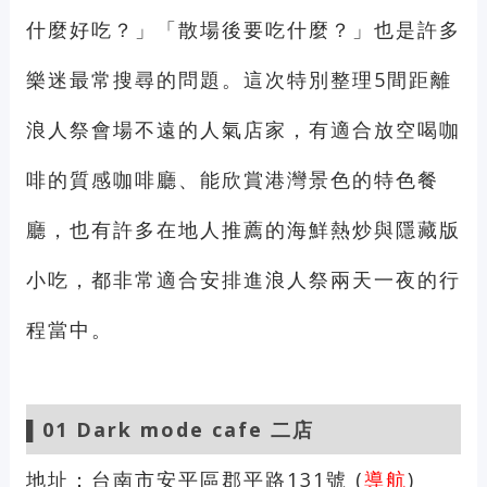
什麼好吃？」「散場後要吃什麼？」也是許多
樂迷最常搜尋的問題。這次特別整理5間距離
浪人祭會場不遠的人氣店家，有適合放空喝咖
啡的質感咖啡廳、能欣賞港灣景色的特色餐
廳，也有許多在地人推薦的海鮮熱炒與隱藏版
小吃，都非常適合安排進浪人祭兩天一夜的行
程當中。
▌01
Dark mode cafe 二店
地址：台南市安平區郡平路131號 (
導航
)