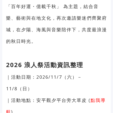
「百年好運・億載千秋」 為主題，結合音
樂、藝術與在地文化，再次邀請樂迷們齊聚府
城，在夕陽、海風與音樂陪伴下，共度最浪漫
的秋日時光。
2026 浪人祭活動資訊整理
｜活動日期：2026/11/7（六）－
11/8（日）
｜活動地點：安平觀夕平台旁大草皮 (
點我導
航
)