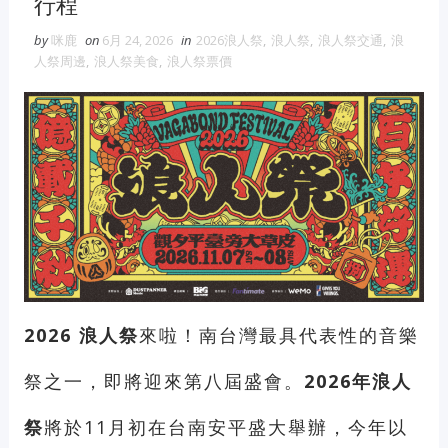
行程
維修冷氣
冷氣維修
官網
大金冷
氣維修
by
咪鹿
on
6月 24, 2026
in
2026浪人祭
,
浪人祭
,
浪人祭交通
,
浪
人祭周邊
,
浪人祭美食
,
浪人祭票價
眼鏡蛇粉
眼鏡蛇粉膠囊
蛇粉推薦
蛇粉哪裡買
純蛇粉
漆工程
一家倫
2026 浪人祭
來啦！南台灣最具代表性的音樂
祭之一，即將迎來第八屆盛會。
2026年浪人
祭
將於11月初在台南安平盛大舉辦，今年以