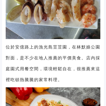
位於安億路上的漁光島荳荳園，在林默娘公園
對面，是不少在地人推薦的平價美食。店內採
庭園式用餐空間，環境輕鬆自在，很推薦來這
裡吃頓熱騰騰的家常料理。