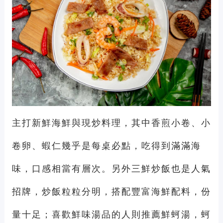
主打新鮮海鮮與現炒料理，其中香煎小卷、小
卷卵、蝦仁幾乎是每桌必點，吃得到滿滿海
味，口感相當有層次。另外三鮮炒飯也是人氣
招牌，炒飯粒粒分明，搭配豐富海鮮配料，份
量十足；喜歡鮮味湯品的人則推薦鮮蚵湯，蚵