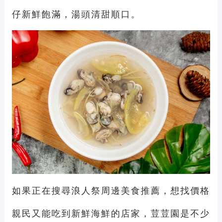
仔新鮮飽滿，湯頭清甜順口。
如果正在搜尋浪人祭周邊美食推薦，想找價格
親民又能吃到新鮮海鮮的店家，荳荳園是不少