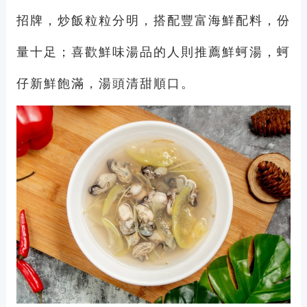
招牌，炒飯粒粒分明，搭配豐富海鮮配料，份
量十足；喜歡鮮味湯品的人則推薦鮮蚵湯，蚵
仔新鮮飽滿，湯頭清甜順口。