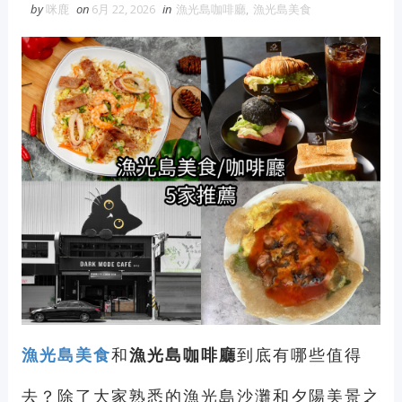
by
咪鹿
on
6月 22, 2026
in
漁光島咖啡廳
,
漁光島美食
維修冷氣
冷氣維修
官網
大金冷
氣維修
眼鏡蛇粉
眼鏡蛇粉膠囊
蛇粉推薦
蛇粉哪裡買
純蛇粉
漆工程
一家倫
漁光島美食
和
漁光島咖啡廳
到底有哪些值得
去？除了大家熟悉的漁光島沙灘和夕陽美景之