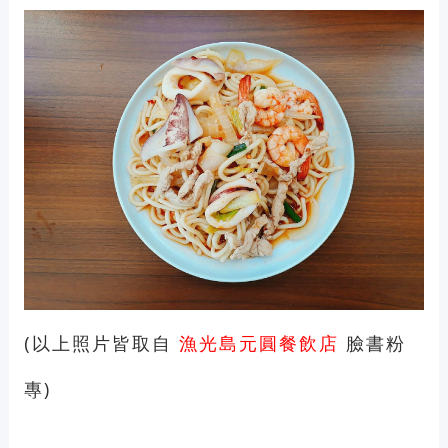
(以上照片皆取自
漁光島元圓餐飲店
臉書粉
專)