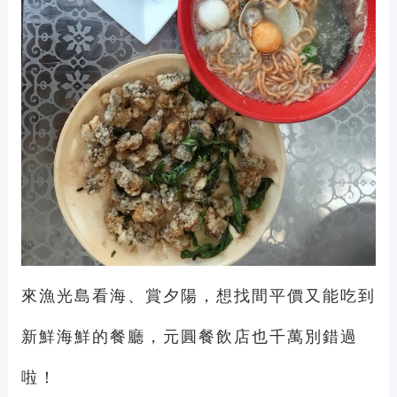
來漁光島看海、賞夕陽，想找間平價又能吃到
新鮮海鮮的餐廳，元圓餐飲店也千萬別錯過
啦！