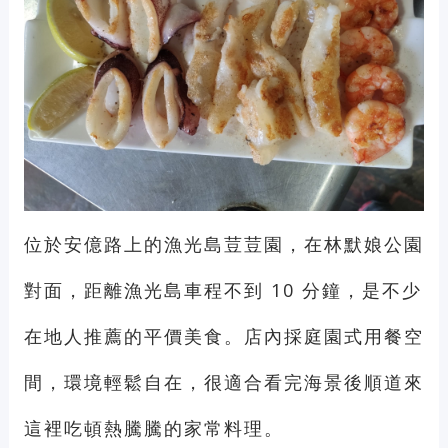
位於安億路上的漁光島荳荳園，在林默娘公園
對面，距離漁光島車程不到 10 分鐘，是不少
在地人推薦的平價美食。店內採庭園式用餐空
間，環境輕鬆自在，很適合看完海景後順道來
這裡吃頓熱騰騰的家常料理。