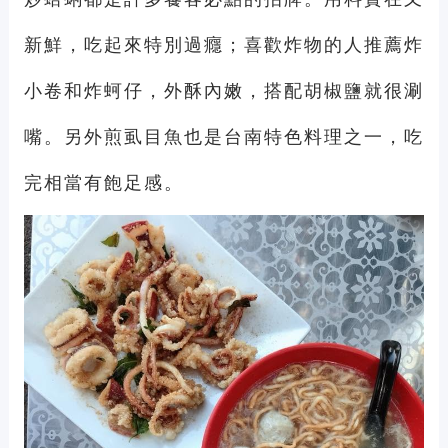
新鮮，吃起來特別過癮；喜歡炸物的人推薦炸
小卷和炸蚵仔，外酥內嫩，搭配胡椒鹽就很涮
嘴。另外煎虱目魚也是台南特色料理之一，吃
完相當有飽足感。