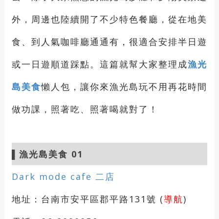
外，周邊也陸續開了不少特色餐廳，從在地美
食、到人氣咖啡廳通通有，很適合安排半日遊
或一日遊順道踩點。這篇就幫大家整理成
漁光
島美食
懶人包，讓你來漁光島玩不用再花時間
做功課，照著吃、照著喝就對了！
▌漁光島美食 01
Dark mode cafe 二店
地址：台南市安平區郡平路131號 (
導航
)