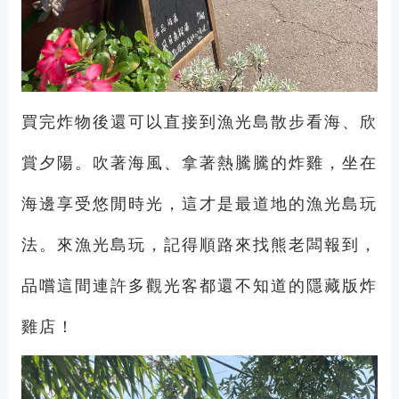
買完炸物後還可以直接到漁光島散步看海、欣
賞夕陽。吹著海風、拿著熱騰騰的炸雞，坐在
海邊享受悠閒時光，這才是最道地的漁光島玩
法。來漁光島玩，記得順路來找熊老闆報到，
品嚐這間連許多觀光客都還不知道的隱藏版炸
雞店！