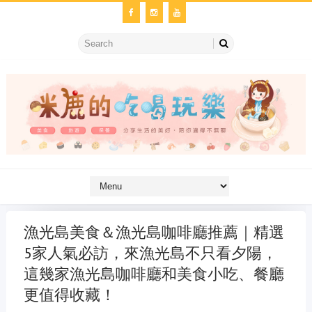
漁光島美食＆漁光島咖啡廳推薦｜精選
5家人氣必訪，來漁光島不只看夕陽，
這幾家漁光島咖啡廳和美食小吃、餐廳
更值得收藏！
金冷氣維修
維修冷氣
冷氣維修
官網
大金冷氣維修