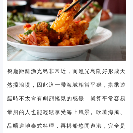
餐廳距離漁光島非常近，而漁光島剛好形成天
然擋浪堤，因此這一帶海域相當平穩，搭乘遊
艇時不太會有劇烈搖晃的感覺，就算平常容易
暈船的人也能輕鬆享受海上風景。吹著海風、
品嚐道地泰式料理，再搭船悠閒遊港，完全是