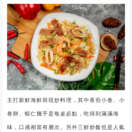
主打新鮮海鮮與現炒料理，其中香煎小卷、小
卷卵、蝦仁幾乎是每桌必點，吃得到滿滿海
味，口感相當有層次。另外三鮮炒飯也是人氣