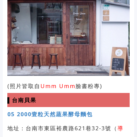
(照片皆取自
Umm Umm
臉書粉專)
▌台南貝果
05
2000壹粒天然蔬果酵母麵包
地址：台南市東區裕農路621巷32-3號（
導