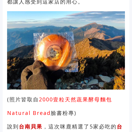
都讓人感受到這家店的用心。
(照片皆取自
2000壹粒天然蔬果酵母麵包
Natural Bread
臉書粉專)
說到
台南貝果
，這次咪鹿精選了5家必吃的
台