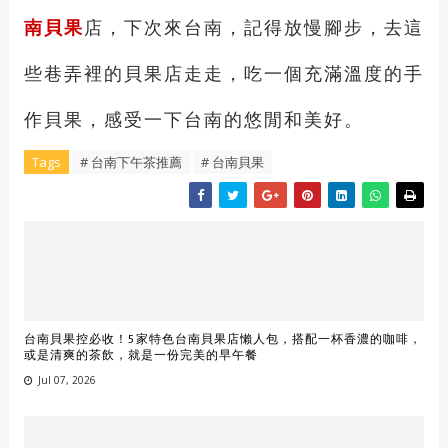
南貝果
店，下次來台南，記得放慢腳步，去這
些巷弄裡的貝果店走走，吃一個充滿溫度的手
作貝果，感受一下台南的悠閒和美好。
Tags
# 台南下午茶推薦
# 台南貝果
台南貝果控必收！5家特色台南貝果店懶人包，搭配一杯香濃的咖啡，
或是清爽的茶飲，就是一份完美的早午餐
Jul 07, 2026