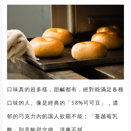
口味真的超多樣，甜鹹都有，絕對能滿足各種
口味的人。像是經典的「58%可可豆」，濃
郁的巧克力內餡讓人欲罷不能；「蔓越莓乳
酪」則是酸甜交織，清爽不膩。