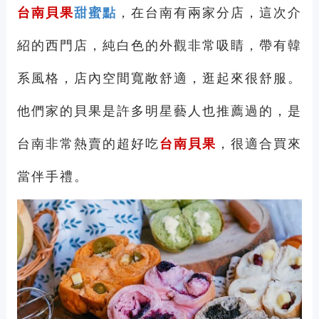
台南貝果
甜蜜點
，在台南有兩家分店，這次介
紹的西門店，純白色的外觀非常吸睛，帶有韓
系風格，店內空間寬敞舒適，逛起來很舒服。
他們家的貝果是許多明星藝人也推薦過的，是
台南非常熱賣的超好吃
台南貝果
，很適合買來
當伴手禮。