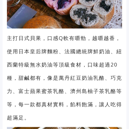
主打日式貝果，口感Q軟有嚼勁，越嚼越香，
使用日本皇后牌麵粉、法國總統牌鮮奶油、紐
西蘭特級無水奶油等頂級食材，口味超過20
種，甜鹹都有，像是萬丹紅豆奶油乳酪、巧克
力、富士蘋果蜜茶乳酪、濟州島柚子茶乳酪等
等，每一款都真材實料，餡料飽滿，讓人吃得
超滿足。