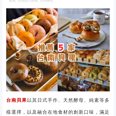
推薦
,
台南點心推薦
,
台南麵包
維修冷氣
冷氣維修
官網
大金冷
氣維修
眼鏡蛇粉
眼鏡蛇粉膠囊
蛇粉推薦
蛇粉哪裡買
純蛇粉
漆工程
一家倫
台南貝果
以其日式手作、天然酵母、純素等多
樣選擇，以及融合在地食材的創新口味，滿足