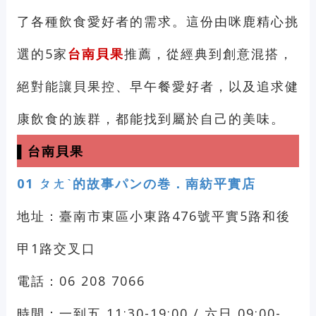
了各種飲食愛好者的需求。這份由咪鹿精心挑
選的5家
台南貝果
推薦，從經典到創意混搭，
絕對能讓貝果控、早午餐愛好者，以及追求健
康飲食的族群，都能找到屬於自己的美味。
▌台南貝果
01
ㄆㄤˋ的故事パンの巻．南紡平實店
地址：
臺南市東區小東路476號平實5路和後
甲1路交叉口
電話：06 208 7066
時間：一到五 11:30-19:00 / 六日 09:00-