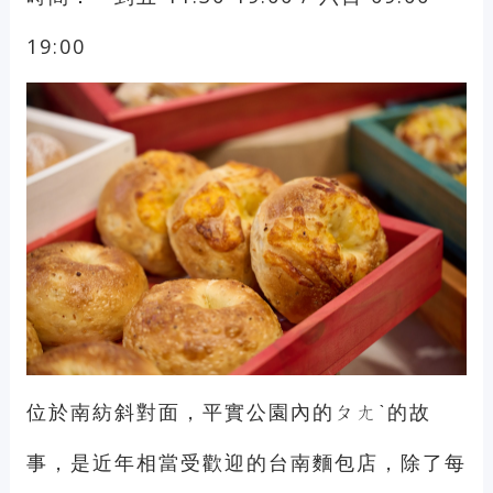
19:00
位於南紡斜對面，平實公園內的ㄆㄤˋ的故
事，是近年相當受歡迎的台南麵包店，除了每