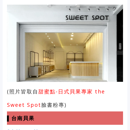
(照片皆取自
甜蜜點-日式貝果專家 the
Sweet Spot
臉書粉專)
▌台南貝果