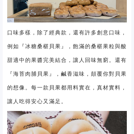
口味多樣，除了經典款，還有許多創意口味，
例如『冰糖桑椹貝果』，飽滿的桑椹果粒與酸
甜適中的果醬完美結合，讓人回味無窮。還有
『海苔肉脯貝果』，鹹香滋味，顛覆你對貝果
的想像。每一款貝果都用料實在，真材實料，
讓人吃得安心又滿足。