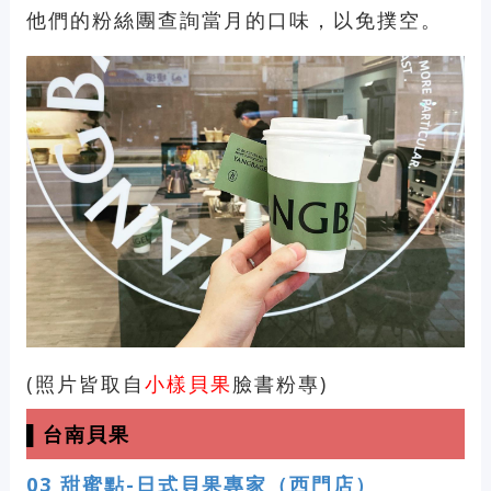
他們的粉絲團查詢當月的口味，以免撲空。
(照片皆取自
小樣貝果
臉書粉專)
▌台南貝果
03
甜蜜點-日式貝果專家（西門店）