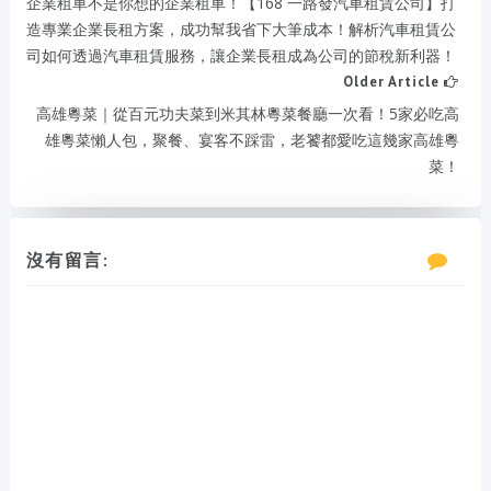
企業租車不是你想的企業租車！【168 一路發汽車租賃公司】打
造專業企業長租方案，成功幫我省下大筆成本！解析汽車租賃公
司如何透過汽車租賃服務，讓企業長租成為公司的節稅新利器！
Older Article
高雄粵菜｜從百元功夫菜到米其林粵菜餐廳一次看！5家必吃高
雄粵菜懶人包，聚餐、宴客不踩雷，老饕都愛吃這幾家高雄粵
菜！
沒有留言: