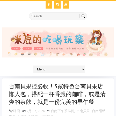
台南貝果控必收！5家特色台南貝果店
懶人包，搭配一杯香濃的咖啡，或是清
爽的茶飲，就是一份完美的早午餐
by
咪鹿
on
7月 07, 2026
in
台南下午茶推薦
,
台南貝果
,
台南甜點
金冷氣維修
維修冷氣
冷氣維修
官網
大金冷氣維修