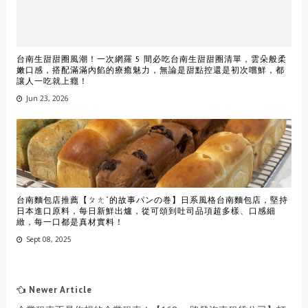
台南生甜甜圈風潮！一次網羅 5 間必吃台南生甜甜圈清單，雲朵般柔
嫩口感，搭配滿滿內餡的療癒魅力，無論是甜點控還是初次嚐鮮，都
讓人一吃就上癮！
Jun 23, 2026
台南麵包店推薦【ㄆㄤˋ的故事パンの巻】日系風格台南麵包店，堅持
日本進口原料，每日新鮮出爐，從可頌到吐司品項超多樣、口感細
緻，每一口都是真材實料！
Sept 08, 2025
Newer Article