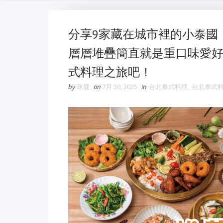
分享9家藏在城市裡的小泰國
層層堆疊簡直就是重口味愛
式料理之旅吧！
by
咪鹿
on
7月 30, 2025
in
台北泰式料理
,
台北泰式