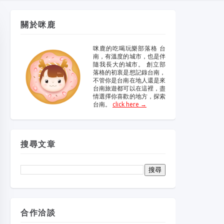
維修冷氣
冷氣維修
官網
大金冷
維修
關於咪鹿
眼鏡蛇粉
眼鏡蛇粉膠囊
咪鹿的吃喝玩樂部落格 台
南，有溫度的城市，也是伴
隨我長大的城市。 創立部
哪裡買
純蛇粉
落格的初衷是想記錄台南，
不管你是台南在地人還是來
台南旅遊都可以在這裡，盡
情選擇你喜歡的地方，探索
一家倫
台南。
click here →
搜尋文章
合作洽談