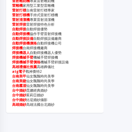
雷射雕刻機
專業雷射雕刻機
雷雕機
家用型工業型雷雕機
雷射打標
台南雷射打標專家
雷射打標機
手持式雷射打標機
雷射清潔機
專業雷射清潔機
雷射焊接
雷射焊接特色分析
自動焊接
自動焊接優勢
自動焊接機
協作手臂雷射焊接機
自動焊接設備
自動焊接設備廠商
自動焊接機價格
自動焊接機公司
焊接機
台南焊接機廠商
焊接機器人
自動焊接機器人優勢
焊接機械手臂
機械手臂焊接機
焊接機械手臂價格
機械手臂銲接設備
高雄禮儀社推薦
高雄葬儀社
atg電子
戰神賽特2
台南美甲
仙女飄飄時尚美學
台南美睫
仙女飄飄時尚美學
台南霧眉
仙女飄飄時尚美學
台中婚紗
昆娜經典婚紗
台中婚紗
茱莉亞婚紗
台中婚紗
比堤婚紗攝影
高雄婚紗
高雄法國台北婚紗