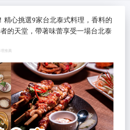
大金冷氣維修
氣
蛇粉
！精心挑選9家台北泰式料理，香料的
好者的天堂，帶著味蕾享受一場台北泰
蛇粉推薦
蛇粉
料理推薦
台南油漆
台南油漆行
台南油漆工程