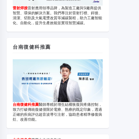
雷射焊接
雷射應用領導品牌，為製造工廠與SI廠商提供
智慧、環保的解決方案。我們專注於雷射打標、銲接、
清潔、切割及大氣電漿改質等減碳製程，助力工廠智能
化、自動化，提升生產效能並實現智慧減碳。
台南復健科推薦
台南復健科推薦
醫師專精於增生結構恢復與疼痛控制，
致力打破傳統復健僅限於電療、熟療的既定印象，透過
正確的疾病評估超音波導引注射，協助患者精準修復病
灶、改善功能。