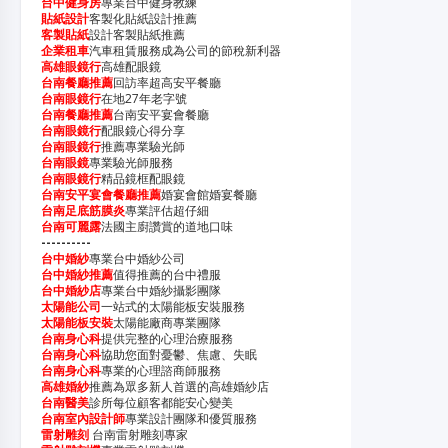
台中健身房
專業台中健身教練
貼紙設計
客製化貼紙設計推薦
客製貼紙
設計客製貼紙推薦
企業租車
汽車租賃服務成為公司的節稅新利器
高雄眼鏡行
高雄配眼鏡
台南餐廳推薦
回訪率超高安平餐廳
台南眼鏡行
在地27年老字號
台南餐廳推薦
台南安平宴會餐廳
台南眼鏡行
配眼鏡心得分享
台南眼鏡行
推薦專業驗光師
台南眼鏡
專業驗光師服務
台南眼鏡行
精品鏡框配眼鏡
台南安平宴會餐廳推薦
婚宴會館婚宴餐廳
台南足底筋膜炎
專業評估超仔細
台南可麗露
法國主廚讚賞的道地口味
----------
台中婚紗
專業台中婚紗公司
台中婚紗推薦
值得推薦的台中禮服
台中婚紗店
專業台中婚紗攝影團隊
太陽能公司
一站式的太陽能板安裝服務
太陽能板安裝
太陽能廠商專業團隊
台南身心科
提供完整的心理治療服務
台南身心科
協助您面對憂鬱、焦慮、失眠
台南身心科
專業的心理諮商師服務
高雄婚紗
推薦為眾多新人首選的高雄婚紗店
台南醫美
診所每位顧客都能安心變美
台南室內設計師
專業設計團隊和優質服務
雷射雕刻
台南雷射雕刻專家