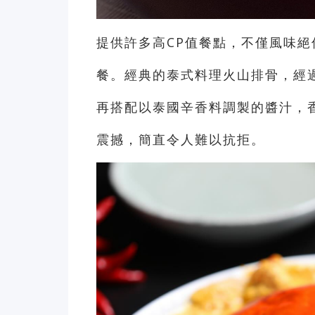
提供許多高CP值餐點，不僅風味
餐。經典的泰式料理火山排骨，經
再搭配以泰國辛香料調製的醬汁，
震撼，簡直令人難以抗拒。