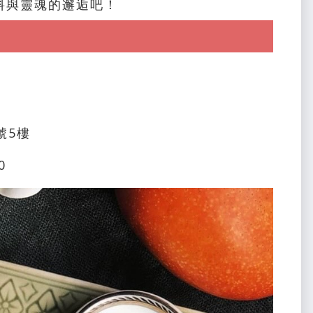
料與靈魂的邂逅吧！
號5樓
0