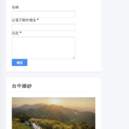
名稱
以電子郵件傳送
*
訊息
*
台中婚紗