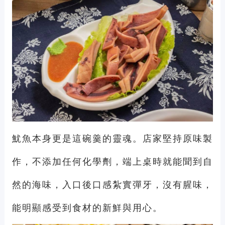
魷魚本身更是這碗羹的靈魂。店家堅持原味製
作，不添加任何化學劑，端上桌時就能聞到自
然的海味，入口後口感紮實彈牙，沒有腥味，
能明顯感受到食材的新鮮與用心。