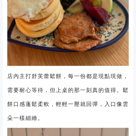
店內主打舒芙蕾鬆餅，每一份都是現點現做，
需要耐心等待，但上桌的那一刻真的值得。鬆
餅口感蓬鬆柔軟，輕輕一壓就回彈，入口像雲
朵一樣細緻。