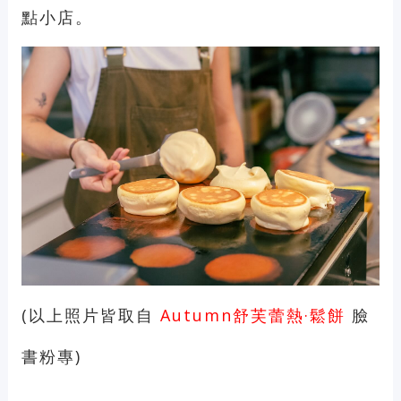
點小店。
(以上照片皆取自
Autumn舒芙蕾熱·鬆餅
臉
書粉專)