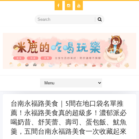
台南永福路美食｜5間在地口袋名單推
薦！永福路美食真的超級多！濃郁派必
喝奶昔、舒芙蕾、壽司、蛋包飯、魷魚
羹，五間台南永福路美食一次收藏起來
金冷氣維修
維修冷氣
冷氣維修
官網
大金冷氣維修