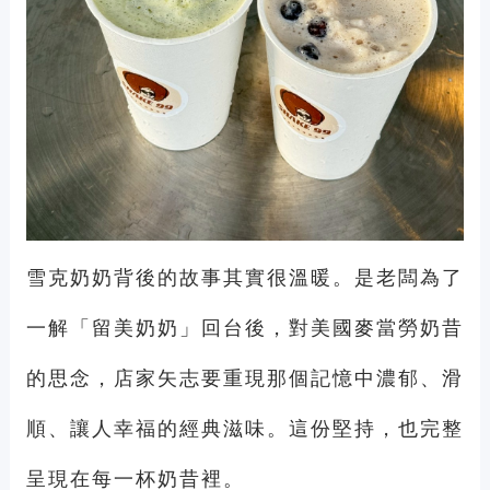
雪克奶奶背後的故事其實很溫暖。是老闆為了
一解「留美奶奶」回台後，對美國麥當勞奶昔
的思念，店家矢志要重現那個記憶中濃郁、滑
順、讓人幸福的經典滋味。這份堅持，也完整
呈現在每一杯奶昔裡。