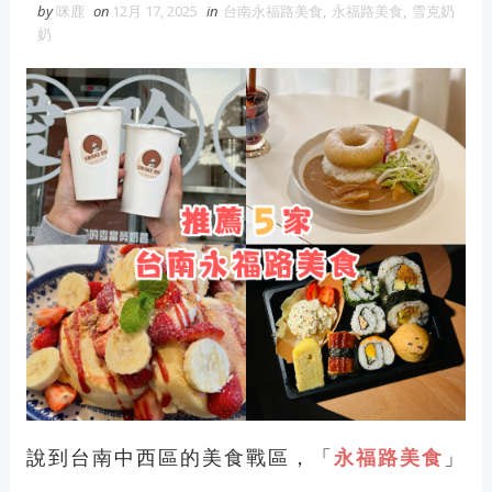
by
咪鹿
on
12月 17, 2025
in
台南永福路美食
,
永福路美食
,
雪克奶
維修冷氣
冷氣維修
官網
大金冷
奶
氣維修
眼鏡蛇粉
眼鏡蛇粉膠囊
蛇粉推薦
蛇粉哪裡買
純蛇粉
漆工程
一家倫
說到台南中西區的美食戰區，「
永福路美食
」