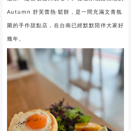
Autumn 舒芙蕾熱·鬆餅，是一間充滿文青氛
圍的手作甜點店，在台南已經默默陪伴大家好
幾年。