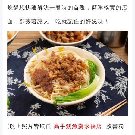
晚餐想快速解決一餐時的首選，簡單樸實的店
面，卻藏著讓人一吃就記住的好滋味！
(以上照片皆取自
高手魷魚羹永福店
臉書粉