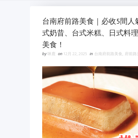
台南府前路美食｜必收5間人
式奶昔、台式米糕、日式料
美食！
by
咪鹿
on
12月 22, 2025
in
台南府前路美食
,
府前路