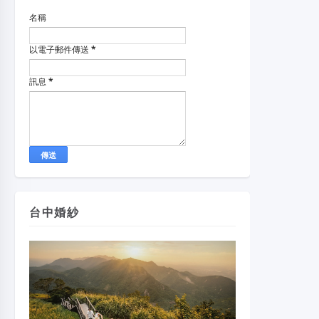
名稱
以電子郵件傳送
*
訊息
*
台中婚紗