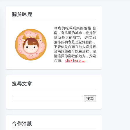
維修冷氣
冷氣維修
官網
大金冷
維修
關於咪鹿
眼鏡蛇粉
眼鏡蛇粉膠囊
咪鹿的吃喝玩樂部落格 台
南，有溫度的城市，也是伴
隨我長大的城市。 創立部
哪裡買
純蛇粉
落格的初衷是想記錄台南，
不管你是台南在地人還是來
台南旅遊都可以在這裡，盡
情選擇你喜歡的地方，探索
一家倫
台南。
click here →
搜尋文章
合作洽談