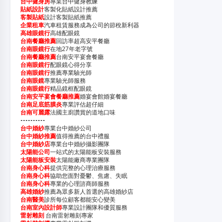
台中健身房
專業台中健身教練
貼紙設計
客製化貼紙設計推薦
客製貼紙
設計客製貼紙推薦
企業租車
汽車租賃服務成為公司的節稅新利器
高雄眼鏡行
高雄配眼鏡
台南餐廳推薦
回訪率超高安平餐廳
台南眼鏡行
在地27年老字號
台南餐廳推薦
台南安平宴會餐廳
台南眼鏡行
配眼鏡心得分享
台南眼鏡行
推薦專業驗光師
台南眼鏡
專業驗光師服務
台南眼鏡行
精品鏡框配眼鏡
台南安平宴會餐廳推薦
婚宴會館婚宴餐廳
台南足底筋膜炎
專業評估超仔細
台南可麗露
法國主廚讚賞的道地口味
----------
台中婚紗
專業台中婚紗公司
台中婚紗推薦
值得推薦的台中禮服
台中婚紗店
專業台中婚紗攝影團隊
太陽能公司
一站式的太陽能板安裝服務
太陽能板安裝
太陽能廠商專業團隊
台南身心科
提供完整的心理治療服務
台南身心科
協助您面對憂鬱、焦慮、失眠
台南身心科
專業的心理諮商師服務
高雄婚紗
推薦為眾多新人首選的高雄婚紗店
台南醫美
診所每位顧客都能安心變美
台南室內設計師
專業設計團隊和優質服務
雷射雕刻
台南雷射雕刻專家