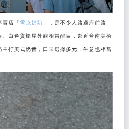
專賣店「
雪克奶奶
」，是不少人路過府前路
店。白色貨櫃屋外觀相當醒目，鄰近台南美術
奶主打美式奶昔，口味選擇多元，生意也相當
。