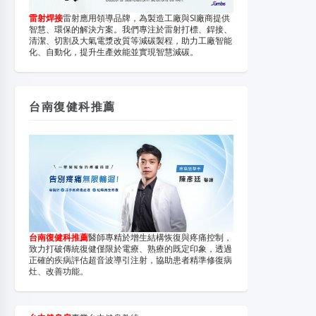
雷射焊接
雷射應用領導品牌，為製造工廠與SI廠商提供
智慧、環保的解決方案。我們專注於雷射打標、銲接、
清潔、切割及大氣電漿改質等減碳製程，助力工廠智能
化、自動化，提升生產效能並實現智慧減碳。
台南復健科推薦
台南復健科推薦
醫師專精於增生結構恢復與疼痛控制，
致力打破傳統復健僅限於電療、熟療的既定印象，透過
正確的疾病評估超音波導引注射，協助患者精準修復病
灶、改善功能。