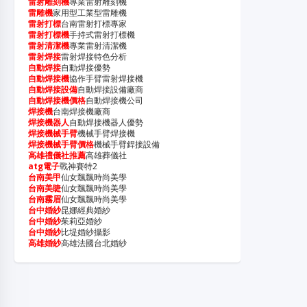
雷射雕刻機
專業雷射雕刻機
雷雕機
家用型工業型雷雕機
雷射打標
台南雷射打標專家
雷射打標機
手持式雷射打標機
雷射清潔機
專業雷射清潔機
雷射焊接
雷射焊接特色分析
自動焊接
自動焊接優勢
自動焊接機
協作手臂雷射焊接機
自動焊接設備
自動焊接設備廠商
自動焊接機價格
自動焊接機公司
焊接機
台南焊接機廠商
焊接機器人
自動焊接機器人優勢
焊接機械手臂
機械手臂焊接機
焊接機械手臂價格
機械手臂銲接設備
高雄禮儀社推薦
高雄葬儀社
atg電子
戰神賽特2
台南美甲
仙女飄飄時尚美學
台南美睫
仙女飄飄時尚美學
台南霧眉
仙女飄飄時尚美學
台中婚紗
昆娜經典婚紗
台中婚紗
茱莉亞婚紗
台中婚紗
比堤婚紗攝影
高雄婚紗
高雄法國台北婚紗