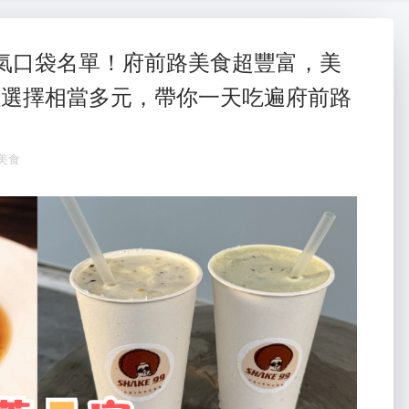
大金冷氣維修
氣
蛇粉
氣口袋名單！府前路美食超豐富，美
理選擇相當多元，帶你一天吃遍府前路
蛇粉推薦
蛇粉
美食
台南油漆
台南油漆行
台南油漆工程